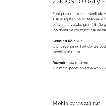
Žádost o dary -
Font písma a text lze měnit dle V
Tisk je zajištěn na profesionální 
plátýnka o vysoké gramáži 260 g
(po domluvě lze zajistit tisk na 
Cena: 10 Kč / kus
(v případě zájmu kartičky lze po
menším písmem
Rozměr:
100 x 70 mm
Minimální počet objednaných kus
Mohlo by vás zajímat