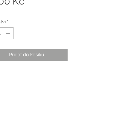
Cena
,00 Kč
tví
*
Přidat do košíku