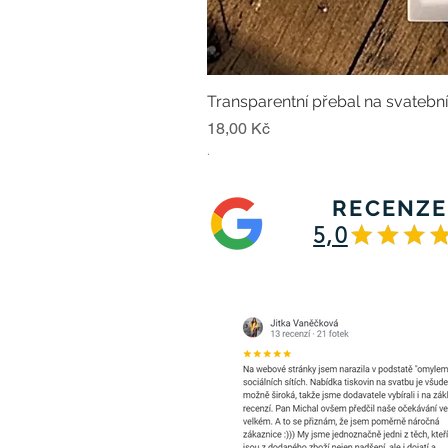
Transparentní přebal na svatebn
Cena
18,00 Kč
.
RECENZE
5,0