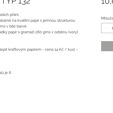
 TYP 132
10
.
ašich přání.
Množs
tiskárně na kvalitní papír s jemnou strukturou
ms v bílé barvě.
hladký papír s gramáží 260 gms v odstínu Ivory)
dlepit kraftovým papírem - cena 14 Kč / kus) –
ů je 6.