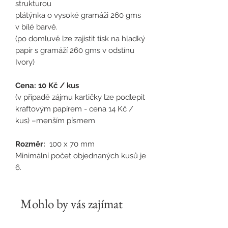
strukturou
plátýnka o vysoké gramáži 260 gms
v bílé barvě.
(po domluvě lze zajistit tisk na hladký
papír s gramáží 260 gms v odstínu
Ivory)
Cena: 10 Kč / kus
(v případě zájmu kartičky lze podlepit
kraftovým papírem - cena 14 Kč /
kus) –menším písmem
Rozměr:
100 x 70 mm
Minimální počet objednaných kusů je
6.
Mohlo by vás zajímat