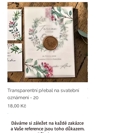
Transparentní přebal na svatební
Transparentní přebal
oznámení - 20
oznámení - 19
Cena
Cena
18,00 Kč
18,00 Kč
.
.
Dáváme si záležet na každé zakázce
a Vaše reference jsou toho důkazem.