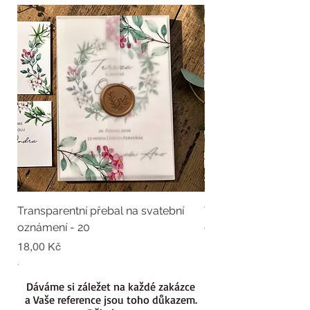
Transparentní přebal na svatební
Transparentní přebal
oznámení - 20
oznámení - 19
Cena
Cena
18,00 Kč
18,00 Kč
.
.
Dáváme si záležet na každé zakázce
a Vaše reference jsou toho důkazem.