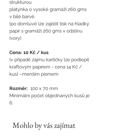
strukturou
plátýnka o vysoké gramáži 260 gms
v bílé barvě.
(po domluvě lze zajistit tisk na hladký
papír s gramáží 260 gms v odstínu
Ivory)
Cena: 10 Kč / kus
(v případě zájmu kartičky lze podlepit
kraftovým papírem - cena 14 Kč /
kus) –menším písmem
Rozměr:
100 x 70 mm
Minimální počet objednaných kusů je
6.
Mohlo by vás zajímat