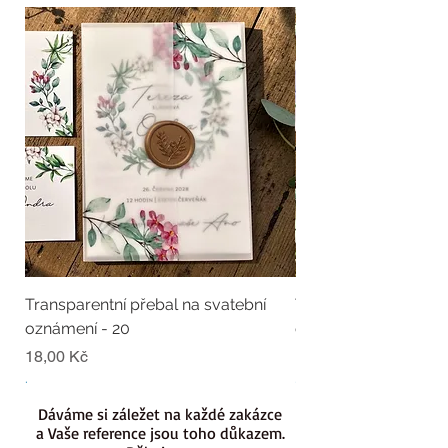
Transparentní přebal na svatební
Transparentní přebal
oznámení - 20
oznámení - 19
Cena
Cena
18,00 Kč
18,00 Kč
.
.
Dáváme si záležet na každé zakázce
a Vaše reference jsou toho důkazem.