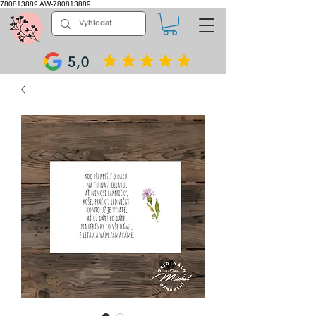
780813889
AW-780813889
5,0