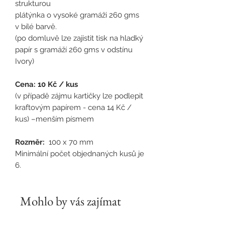
strukturou
plátýnka o vysoké gramáži 260 gms
v bílé barvě.
(po domluvě lze zajistit tisk na hladký
papír s gramáží 260 gms v odstínu
Ivory)
Cena: 10 Kč / kus
(v případě zájmu kartičky lze podlepit
kraftovým papírem - cena 14 Kč /
kus) –menším písmem
Rozměr:
100 x 70 mm
Minimální počet objednaných kusů je
6.
Mohlo by vás zajímat