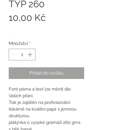
TYP 260
Cena
10,00 Kč
.
Množství
*
Přidat do košíku
Font písma a text lze měnit dle
Vašich přání.
Tisk je zajištěn na profesionální
tiskárně na kvalitní papír s jemnou
strukturou
plátýnka o vysoké gramáži 260 gms
v bílé barvě.