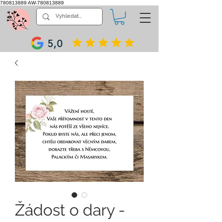
780813889
AW-780813889
5,0
Žádost o dary -