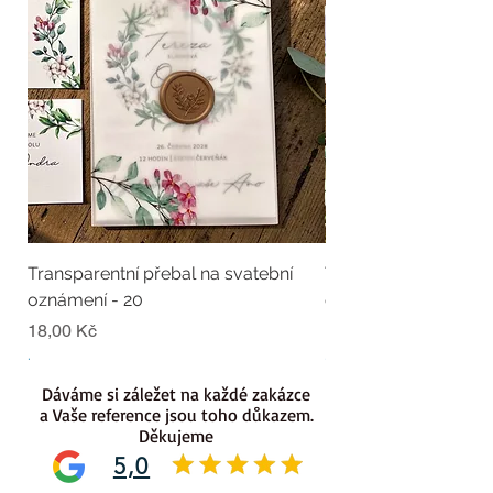
Transparentní přebal na svatební
Transparentní přebal
oznámení - 20
oznámení - 19
Cena
Cena
18,00 Kč
18,00 Kč
.
.
Dáváme si záležet na každé zakázce
a Vaše reference jsou toho důkazem.
Děkujeme
5,0