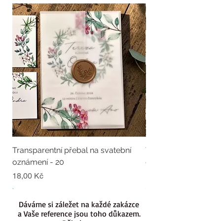
Transparentní přebal na svatební
Transparentní přebal
oznámení - 20
oznámení - 19
Cena
Cena
18,00 Kč
18,00 Kč
.
.
Dáváme si záležet na každé zakázce
a Vaše reference jsou toho důkazem.