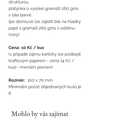
strukturou
plátýnka o vysoké gramáži 260 gms
v bílé barvě.
(po domluvě lze zajistit tisk na hladký
papír s gramáží 260 gms v odstínu
Ivory)
Cena: 10 Kč / kus
(v případě zájmu kartičky lze podlepit
kraftovým papírem - cena 14 Kč /
kus) –menším písmem
Rozměr:
100 x 70 mm
Minimální počet objednaných kusů je
6.
Mohlo by vás zajímat