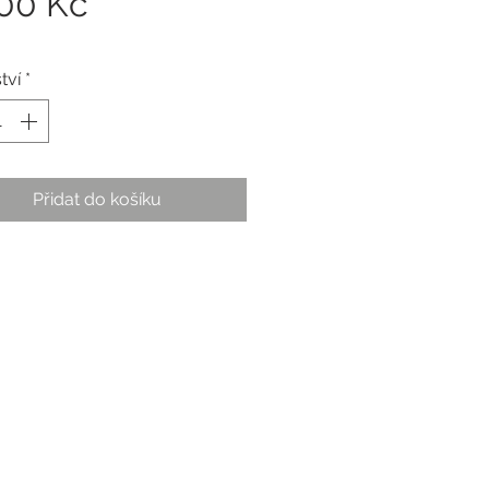
Cena
,00 Kč
tví
*
Přidat do košíku