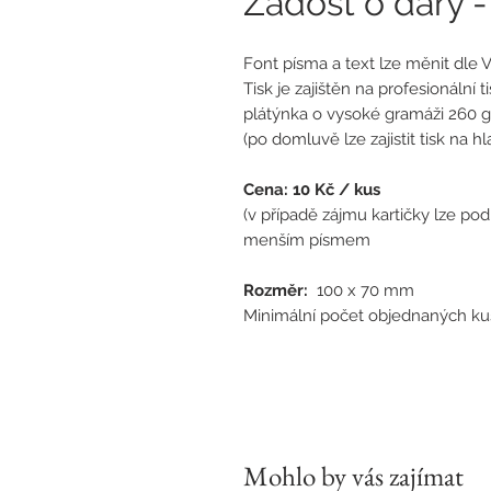
Žádost o dary -
Font písma a text lze měnit dle V
Tisk je zajištěn na profesionální 
plátýnka o vysoké gramáži 260 g
(po domluvě lze zajistit tisk na 
Cena: 10 Kč / kus
(v případě zájmu kartičky lze po
menším písmem
Rozměr:
100 x 70 mm
Minimální počet objednaných kus
Mohlo by vás zajímat