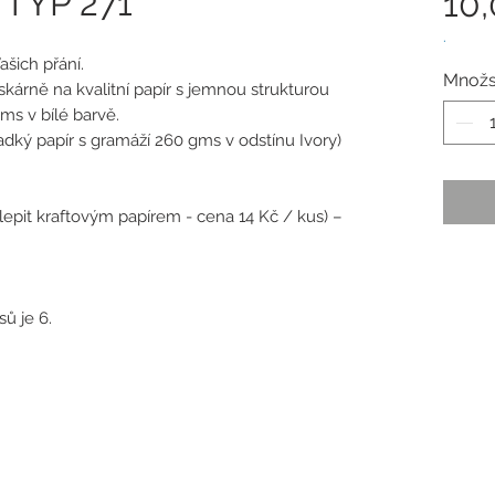
 TYP 271
10
.
ašich přání.
Množs
tiskárně na kvalitní papír s jemnou strukturou
ms v bílé barvě.
hladký papír s gramáží 260 gms v odstínu Ivory)
dlepit kraftovým papírem - cena 14 Kč / kus) –
ů je 6.