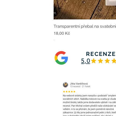
Transparentní přebal na svatebn
Cena
18,00 Kč
.
RECENZE
5,0