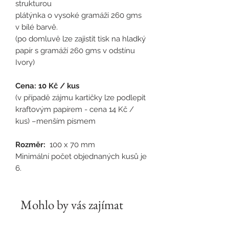
strukturou
plátýnka o vysoké gramáži 260 gms
v bílé barvě.
(po domluvě lze zajistit tisk na hladký
papír s gramáží 260 gms v odstínu
Ivory)
Cena: 10 Kč / kus
(v případě zájmu kartičky lze podlepit
kraftovým papírem - cena 14 Kč /
kus) –menším písmem
Rozměr:
100 x 70 mm
Minimální počet objednaných kusů je
6.
Mohlo by vás zajímat