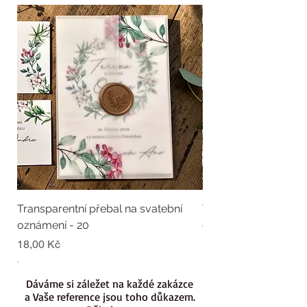
Transparentní přebal na svatební
Transparentní přebal
oznámení - 20
oznámení - 19
Cena
Cena
18,00 Kč
18,00 Kč
.
.
Dáváme si záležet na každé zakázce
a Vaše reference jsou toho důkazem.