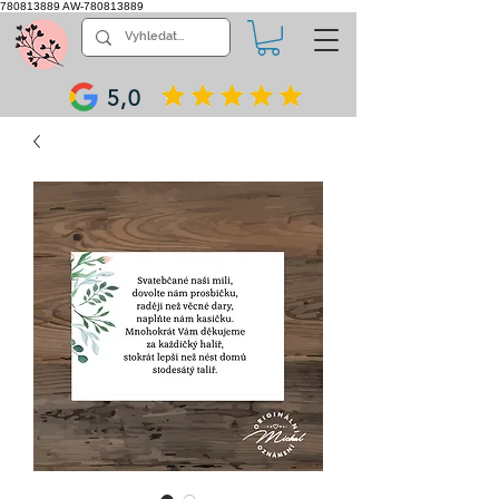
780813889
AW-780813889
5,0