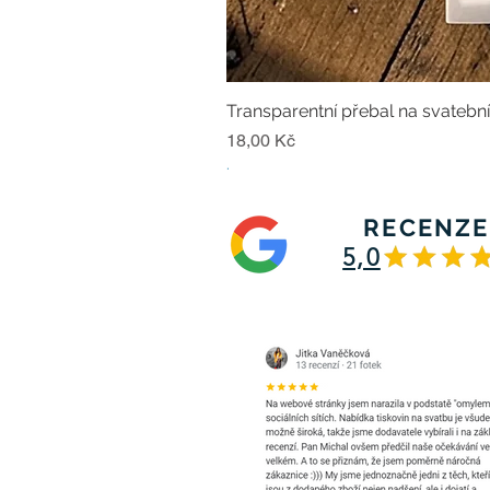
Transparentní přebal na svatebn
Cena
18,00 Kč
.
RECENZE
5,0