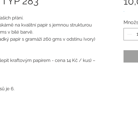
- TYP 283
10
.
ašich přání.
Množs
tiskárně na kvalitní papír s jemnou strukturou
ms v bílé barvě.
hladký papír s gramáží 260 gms v odstínu Ivory)
dlepit kraftovým papírem - cena 14 Kč / kus) –
ů je 6.