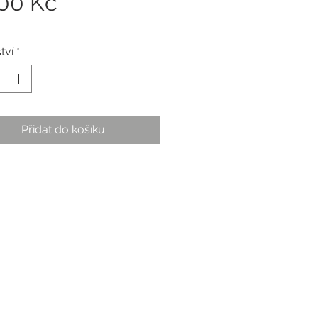
Cena
,00 Kč
tví
*
Přidat do košíku