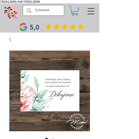
780813889
AW-780813889
5,0