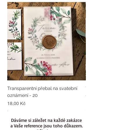
Transparentní přebal na svatební
Transparentní přebal
oznámení - 20
oznámení - 19
Cena
Cena
18,00 Kč
18,00 Kč
.
.
Dáváme si záležet na každé zakázce
a Vaše reference jsou toho důkazem.