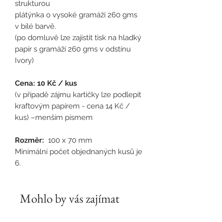
strukturou
plátýnka o vysoké gramáži 260 gms
v bílé barvě.
(po domluvě lze zajistit tisk na hladký
papír s gramáží 260 gms v odstínu
Ivory)
Cena: 10 Kč / kus
(v případě zájmu kartičky lze podlepit
kraftovým papírem - cena 14 Kč /
kus) –menším písmem
Rozměr:
100 x 70 mm
Minimální počet objednaných kusů je
6.
Mohlo by vás zajímat