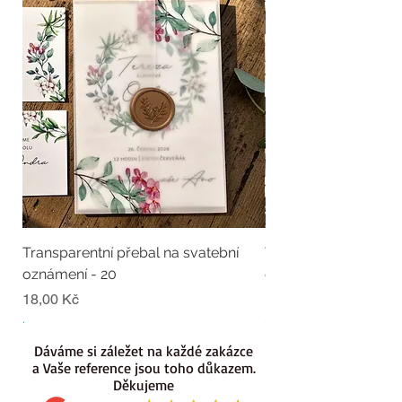
Transparentní přebal na svatební
Transparentní přebal
oznámení - 20
oznámení - 19
Cena
Cena
18,00 Kč
18,00 Kč
.
.
Dáváme si záležet na každé zakázce
a Vaše reference jsou toho důkazem.
Děkujeme