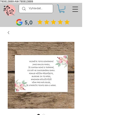
780813889
AW-780813889
5,0