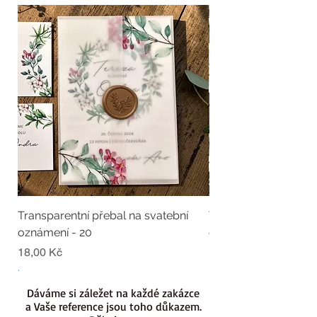
Transparentní přebal na svatební
Transparentní přebal
oznámení - 20
oznámení - 19
Cena
Cena
18,00 Kč
18,00 Kč
.
.
Dáváme si záležet na každé zakázce
a Vaše reference jsou toho důkazem.