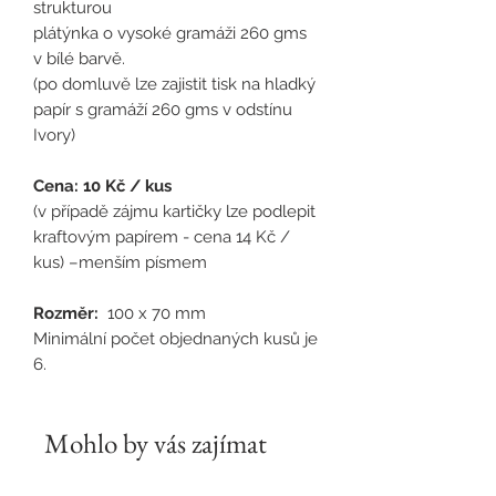
strukturou
plátýnka o vysoké gramáži 260 gms
v bílé barvě.
(po domluvě lze zajistit tisk na hladký
papír s gramáží 260 gms v odstínu
Ivory)
Cena: 10 Kč / kus
(v případě zájmu kartičky lze podlepit
kraftovým papírem - cena 14 Kč /
kus) –menším písmem
Rozměr:
100 x 70 mm
Minimální počet objednaných kusů je
6.
Mohlo by vás zajímat