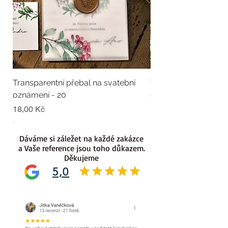
Transparentní přebal na svatební
Transparentní přebal
oznámení - 20
oznámení - 19
Cena
Cena
18,00 Kč
18,00 Kč
.
.
Dáváme si záležet na každé zakázce
a Vaše reference jsou toho důkazem.
Děkujeme
5,0