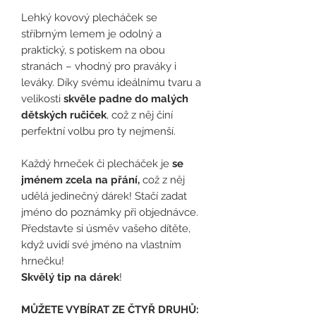
Lehký kovový plecháček se
stříbrným lemem je odolný a
praktický, s potiskem na obou
stranách – vhodný pro praváky i
leváky. Díky svému ideálnímu tvaru a
velikosti
skvěle padne do malých
dětských ručiček
, což z něj činí
perfektní volbu pro ty nejmenší.
Každý hrneček či plecháček je
se
jménem zcela na přání,
což z něj
udělá jedinečný dárek! Stačí zadat
jméno do poznámky při objednávce.
Představte si úsměv vašeho dítěte,
když uvidí své jméno na vlastním
hrnečku!
Skvělý tip na dárek
!
MŮŽETE VYBÍRAT ZE ČTYŘ DRUHŮ: