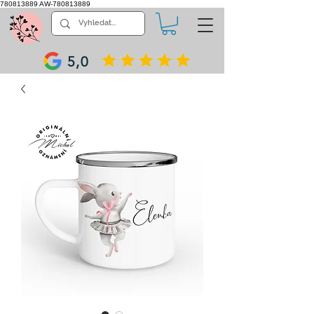
780813889
AW-780813889
5,0