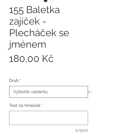
155 Baletka
zajíček -
Plecháček se
jménem
Cena
180,00 Kč
.
Druh
*
Text na hrneček
*
0/500