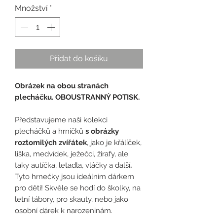
Množství
*
Přidat do košíku
Obrázek na obou stranách
plecháčku. OBOUSTRANNÝ POTISK.
Představujeme naši kolekci
plecháčků a hrníčků
s obrázky
roztomilých zvířátek
, jako je křálíček,
liška, medvídek, ježečci, žirafy, ale
taky autíčka, letadla, vláčky a další
.
Tyto hrnečky jsou ideálním dárkem
pro děti! Skvěle se hodí do školky, na
letní tábory, pro skauty, nebo jako
osobní dárek k narozeninám.