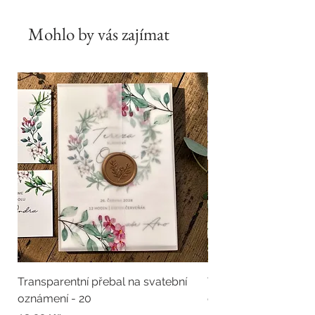
Mohlo by vás zajímat
Transparentní přebal na svatební
Transparentní přebal
oznámení - 20
oznámení - 19