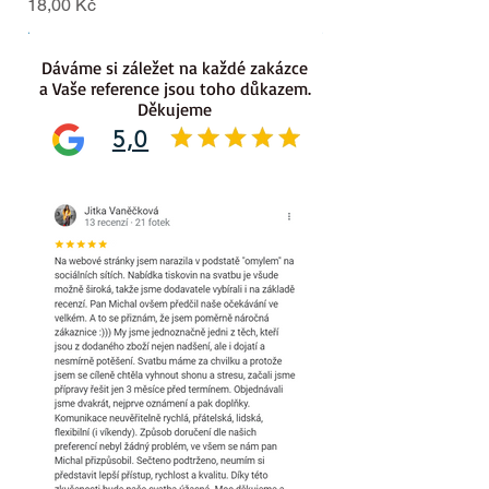
Cena
Cena
18,00 Kč
18,00 Kč
.
.
Dáváme si záležet na každé zakázce
a Vaše reference jsou toho důkazem.
Děkujeme
5,0