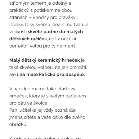
stříbrným lemem je odolný a
praktický, s potiskem na obou
stranách – vhodný pro praváky i
leváky. Díky svému ideálnímu tvaru a
velikosti
skvěle padne do malých
dětských ručiček
, což z něj činí
perfektní volbu pro ty nejmenší.
Malý dětský keramický hrneček
je
také skvělou volbou, ne jen pro děti,
ale
i na malé kafíčko pro dospělé.
V nabídce máme také plastový
hrneček, který je skvělým parťákem
pro děti ve školce.
Paní učitelka jej vždy pozná dle
jména dítěte a Vaše dítko dle svého
obrázku.
Každý hrneček či plecháček je
se