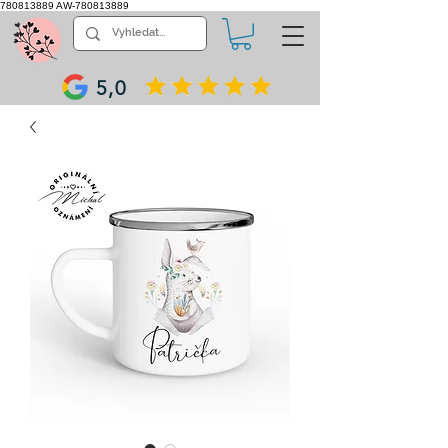
780813889
AW-780813889
5,0