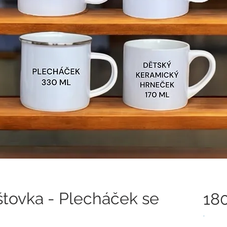
štovka - Plecháček se
18
.