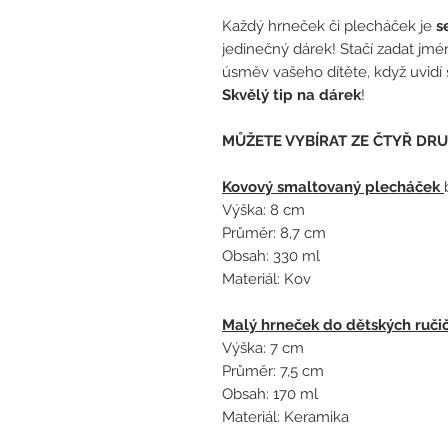
Každý hrneček či plecháček je
s
jedinečný dárek! Stačí zadat jm
úsměv vašeho dítěte, když uvidí
Skvělý tip na dárek
!
MŮŽETE VYBÍRAT ZE ČTYŘ DRU
Kovový smaltovaný plecháček
Výška: 8 cm
Průměr: 8,7 cm
Obsah: 330 ml
Materiál: Kov
Malý hrneček do dětských ruči
Výška: 7 cm
Průměr: 7,5 cm
Obsah: 170 ml
Materiál: Keramika