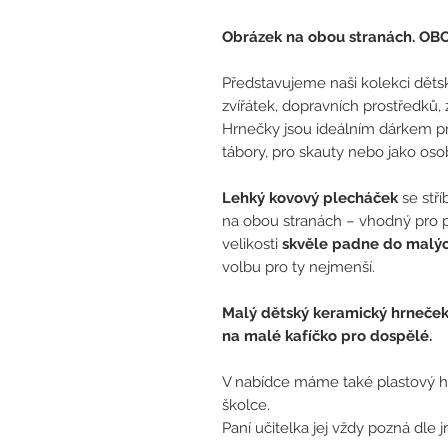
Obrázek na obou stranách. O
Představujeme naši kolekci děts
zvířátek, dopravních prostředků,
Hrnečky jsou ideálním dárkem pro
tábory, pro skauty nebo jako oso
Lehký kovový plecháček
se stří
na obou stranách – vhodný pro p
velikosti
skvěle padne do malýc
volbu pro ty nejmenší.
Malý dětský keramický hrneče
na malé kafíčko pro dospělé.
V nabídce máme také plastový hr
školce.
Paní učitelka jej vždy pozná dle