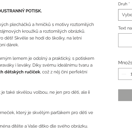
Druh
*
BOUSTRANNÝ POTISK.
Vybe
kých plecháčků a hrníčků s motivy roztomilých
Text n
 zájmových kroužků a roztomilých obrázků.
 děti! Skvěle se hodí do školky, na letní
bní dárek.
brným lemem je odolný a praktický, s potiskem
Množs
raváky i leváky. Díky svému ideálnímu tvaru a
h dětských ručiček
, což z něj činí perfektní
k
je také skvělou volbou, ne jen pro děti, ale
i
neček, který je skvělým parťákem pro děti ve
 jména dítěte a Vaše dítko dle svého obrázku.