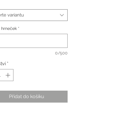
rte variantu
a hrneček
*
0/500
tví
*
Přidat do košíku