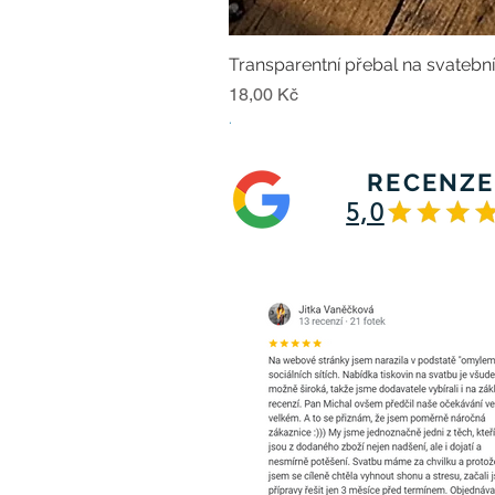
Transparentní přebal na svatebn
Cena
18,00 Kč
.
RECENZE
5,0