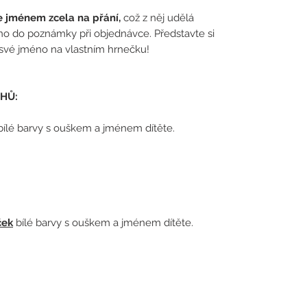
e jménem zcela na přání,
což z něj udělá
éno do poznámky při objednávce. Představte si
 své jméno na vlastním hrnečku!
HŮ:
bílé barvy s ouškem a jménem dítěte.
ček
bílé barvy s ouškem a jménem dítěte.