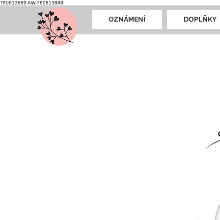
780813889
AW-780813889
OZNÁMENÍ
DOPLŇKY