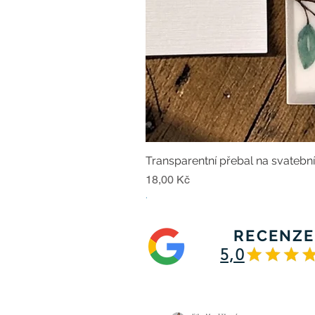
Transparentní přebal na svatebn
Cena
18,00 Kč
.
RECENZE
5,0