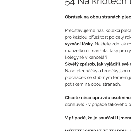
54 Na křídlech 
Obrázek na obou stranách pl
Představujeme naši kolekci plec
pro každou příležitost po celý r
vyznání lásky
. Najdete zde jak r
manželku či manžela, taky pro r
kolegyně v kanceláři.
Skvělý způsob, jak vyjádřit sv
Naše plecháčky a hrnečky jsou ne
plecháček se stříbrným lemem je
potiskem na obou stranách.
Chcete něco opravdu osobníh
domluvě) - v případě takového p
V případě, že je součástí i jmén