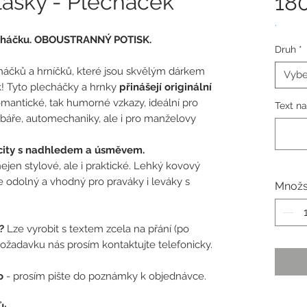
lásky - Plecháček
18
.
echáčku. OBOUSTRANNÝ POTISK.
Druh
*
háčků a hrníčků, které jsou skvělým dárkem
Vybe
ok! Tyto plecháčky a hrnky
přinášejí originální
omantické, tak humorné vzkazy, ideální pro
Text na
ybáře, automechaniky, ale i pro manželovy
é city s nadhledem a úsměvem.
jen stylové, ale i praktické. Lehký kovový
 odolný a vhodný pro praváky i leváky s
Množs
o?
Lze vyrobit s textem zcela na přání (po
ožadavku nás prosím kontaktujte telefonicky.
o
- prosím pište do poznámky k objednávce.