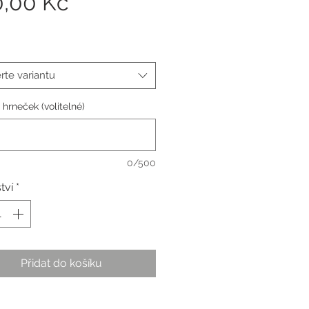
Cena
0,00 Kč
rte variantu
 hrneček (volitelné)
0/500
tví
*
Přidat do košíku