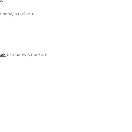
Ů:
é barvy s ouškem.
ček
bílé barvy s ouškem.