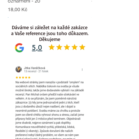
oznámení - 20
oznámení - 19
Cena
Cena
18,00 Kč
18,00 Kč
.
.
Dáváme si záležet na každé zakázce
a Vaše reference jsou toho důkazem.
Děkujeme
5,0