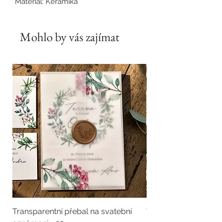
Materiál: Keramika
Mohlo by vás zajímat
Transparentní přebal na svatební
Transparentní přebal