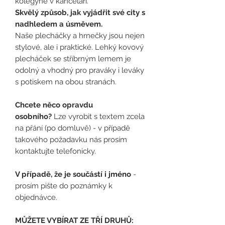
kolegyně v kanceláři.
Skvělý způsob, jak vyjádřit své city s
nadhledem a úsměvem.
Naše plecháčky a hrnečky jsou nejen
stylové, ale i praktické. Lehký kovový
plecháček se stříbrným lemem je
odolný a vhodný pro praváky i leváky
s potiskem na obou stranách.
Chcete něco opravdu
osobního?
Lze vyrobit s textem zcela
na přání (po domluvě) - v případě
takového požadavku nás prosím
kontaktujte telefonicky.
V případě, že je součástí i jméno
-
prosím pište do poznámky k
objednávce.
MŮŽETE VYBÍRAT ZE TŘÍ DRUHŮ: