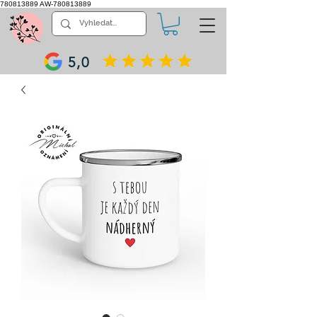
780813889
AW-780813889
5,0