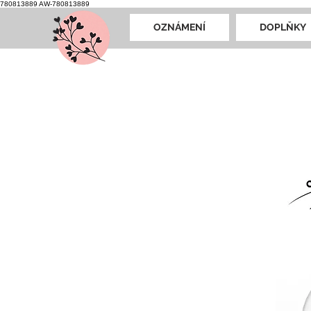
780813889
AW-780813889
OZNÁMENÍ
DOPLŇKY