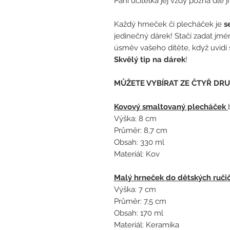
Paní učitelka jej vždy pozná dle
Každý hrneček či plecháček je
s
jedinečný dárek! Stačí zadat jm
úsměv vašeho dítěte, když uvidí
Skvělý tip na dárek
!
MŮŽETE VYBÍRAT ZE ČTYŘ DRU
Kovový smaltovaný plecháček
Výška: 8 cm
Průměr: 8,7 cm
Obsah: 330 ml
Materiál: Kov
Malý hrneček do dětských ruči
Výška: 7 cm
Průměr: 7,5 cm
Obsah: 170 ml
Materiál: Keramika