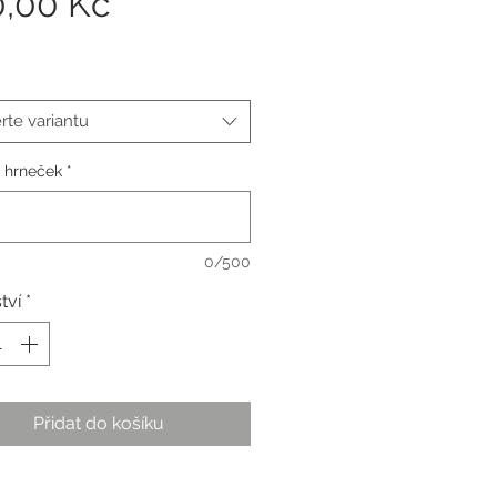
Cena
0,00 Kč
rte variantu
a hrneček
*
0/500
tví
*
Přidat do košíku