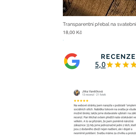
Transparentní přebal na svatebn
Cena
18,00 Kč
.
RECENZE
5,0