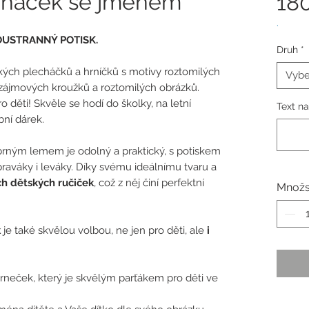
echáček se jménem
18
.
BOUSTRANNÝ POTISK.
Druh
*
kých plecháčků a hrníčků s motivy roztomilých
Vybe
 zájmových kroužků a roztomilých obrázků.
 děti! Skvěle se hodí do školky, na letní
Text n
bní dárek.
brným lemem je odolný a praktický, s potiskem
raváky i leváky. Díky svému ideálnímu tvaru a
h dětských ručiček
, což z něj činí perfektní
Množs
k
je také skvělou volbou, ne jen pro děti, ale
i
neček, který je skvělým parťákem pro děti ve