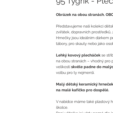
95 Tygřík - Pl
Obrázek na obou stranách. O
Představujeme naši kolekci děts
zvířátek, dopravních prostředků,
Hrnečky jsou ideálním dárkem pro
tábory, pro skauty nebo jako oso
Lehký kovový plecháček
se stří
na obou stranách – vhodný pro p
velikosti
skvěle padne do malýc
volbu pro ty nejmenší.
Malý dětský keramický hrneče
na malé kafíčko pro dospělé.
V nabídce máme také plastový hr
školce.