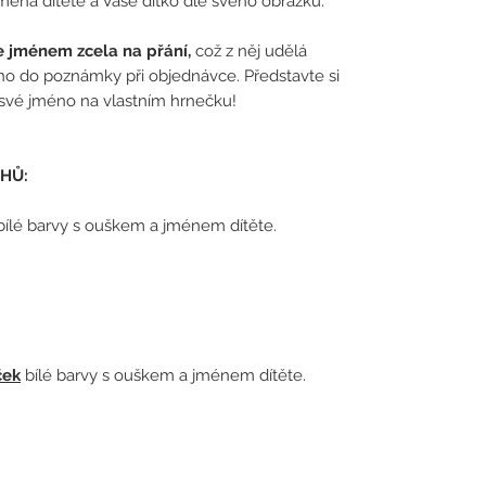
 jména dítěte a Vaše dítko dle svého obrázku.
e jménem zcela na přání,
což z něj udělá
éno do poznámky při objednávce. Představte si
 své jméno na vlastním hrnečku!
HŮ:
bílé barvy s ouškem a jménem dítěte.
ček
bílé barvy s ouškem a jménem dítěte.