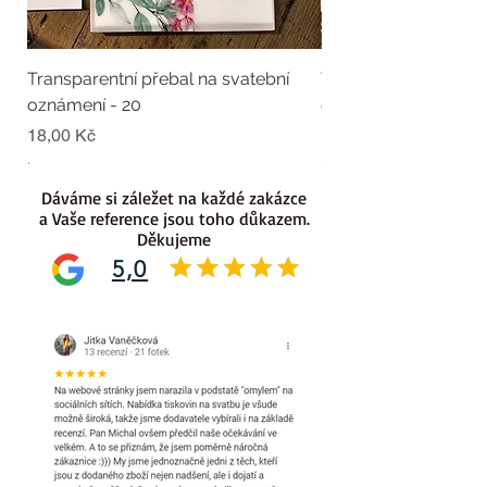
Transparentní přebal na svatební
Transparentní přebal
oznámení - 20
oznámení - 19
Cena
Cena
18,00 Kč
18,00 Kč
.
.
Dáváme si záležet na každé zakázce
a Vaše reference jsou toho důkazem.
Děkujeme
5,0