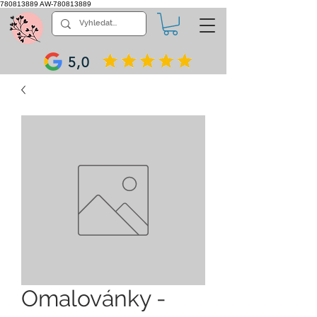
780813889
AW-780813889
5,0
Omalovánky -