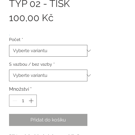
TYP 02 - TISK
Cena
100,00 Kč
.
Počet
*
S vazbou / bez vazby
*
Množství
*
Přidat do košíku