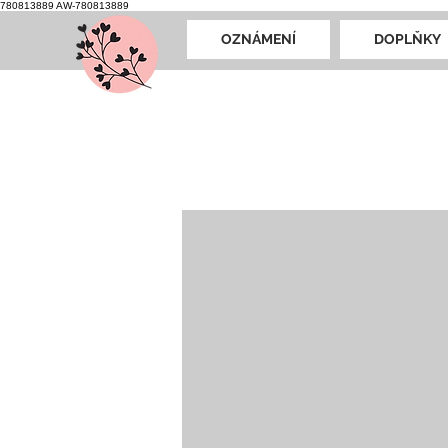
780813889
AW-780813889
OZNÁMENÍ
DOPLŇKY