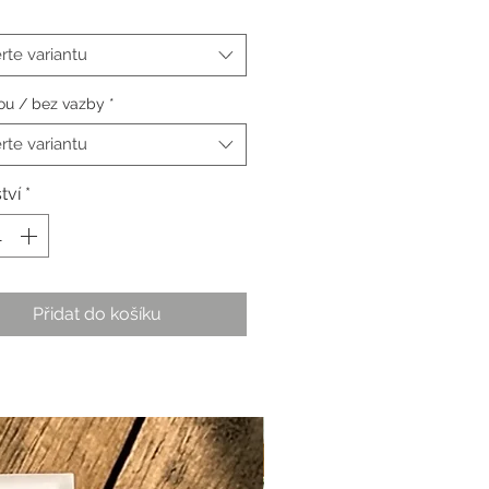
rte variantu
ou / bez vazby
*
rte variantu
tví
*
Přidat do košíku