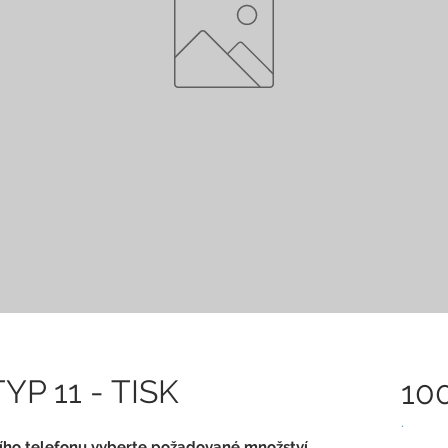
YP 11 - TISK
10
.
ního telefonu vyberte požadované množství