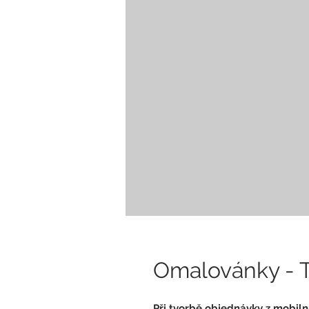
Omalovánky - T
Při tvorbě objednávky z mobil