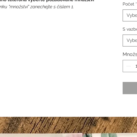
Počet
*
nku "množství" zanechejte s číslem 1.
Vybe
S vazb
Vybe
Množs