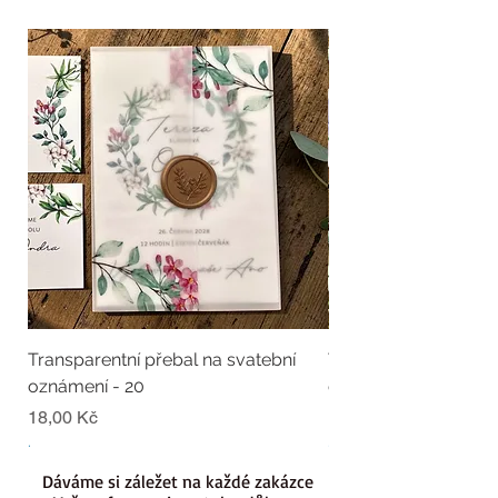
Transparentní přebal na svatební
Transparentní přebal
oznámení - 20
oznámení - 19
Cena
Cena
18,00 Kč
18,00 Kč
.
.
Dáváme si záležet na každé zakázce