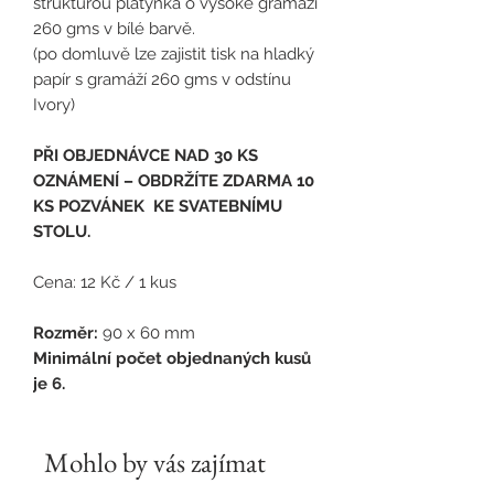
strukturou plátýnka o vysoké gramáži
260 gms v bílé barvě.
(po domluvě lze zajistit tisk na hladký
papír s gramáží 260 gms v odstínu
Ivory)
PŘI OBJEDNÁVCE NAD 30 KS
OZNÁMENÍ – OBDRŽÍTE ZDARMA 10
KS POZVÁNEK KE SVATEBNÍMU
STOLU.
Cena: 12 Kč / 1 kus
Rozměr:
90 x 60 mm
Minimální počet objednaných kusů
je 6.
Mohlo by vás zajímat