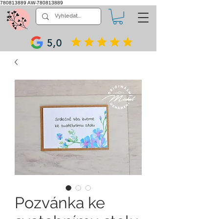
780813889
AW-780813889
5,0
Pozvánka ke