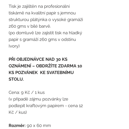
Tisk je zajištěn na profesionální
tiskárně na kvalitní papír s jemnou
strukturou plátýnka o vysoké gramáži
260 gms v bílé barvě.
(po domluvě lze zajistit tisk na hladký
papír s gramáží 260 gms v odstínu
Ivory)
PŘI OBJEDNÁVCE NAD 30 KS
OZNÁMENÍ – OBDRŽÍTE ZDARMA 10
KS POZVÁNEK KE SVATEBNÍMU
STOLU.
Cena: 9 Kč / 1 kus
(
v případě zájmu pozvánky lze
podlepit kraftovým papírem - cena 12
Kč / kus)
Rozměr:
90 x 60 mm