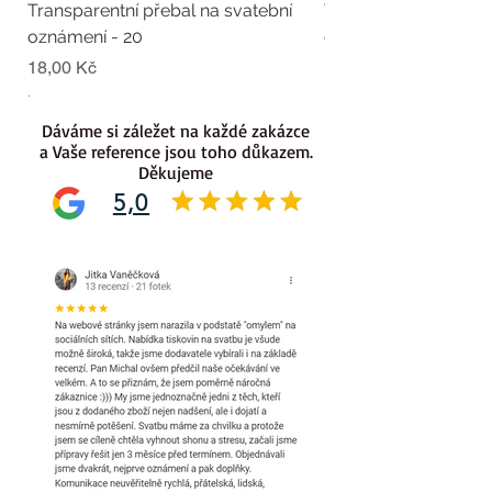
Transparentní přebal na svatební
Transparentní přebal
oznámení - 20
oznámení - 19
Cena
Cena
18,00 Kč
18,00 Kč
.
.
Dáváme si záležet na každé zakázce
a Vaše reference jsou toho důkazem.
Děkujeme
5,0