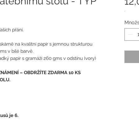
atebnímu stolu - TYP
12,
.
Množs
ašich přání.
tiskárně na kvalitní papír s jemnou strukturou
ms v bílé barvě.
hladký papír s gramáží 260 gms v odstínu Ivory)
ZNÁMENÍ – OBDRŽÍTE ZDARMA 10 KS
OLU.
sů je 6.