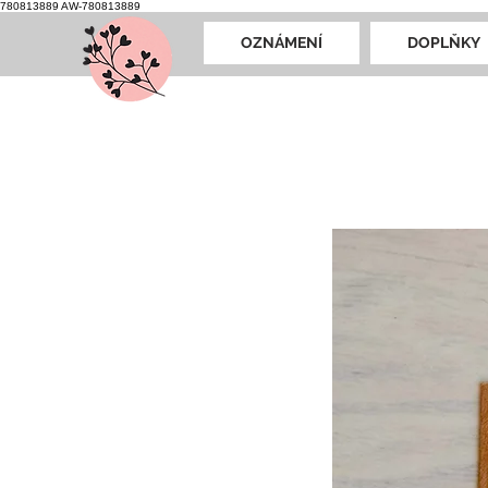
780813889
AW-780813889
OZNÁMENÍ
DOPLŇKY