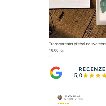
Transparentní přebal na svatebn
Cena
18,00 Kč
.
RECENZE
5,0