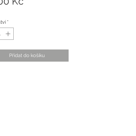
Cena
00 Kč
tví
*
Přidat do košíku