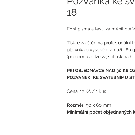
Pozvánka ke sv
18
Font písma a text lze měnit dle V
Tisk je zajištěn na profesionální 
plátýnka o vysoké gramáži 260 g
(po domluvě lze zajistit tisk na 
PŘI OBJEDNÁVCE NAD 30 KS O
POZVÁNEK KE SVATEBNÍMU ST
Cena: 12 Kč / 1 kus
Rozměr:
90 x 60 mm
Minimální počet objednaných ku