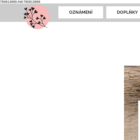
780813889
AW-780813889
OZNÁMENÍ
DOPLŇKY