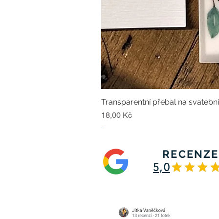
Transparentní přebal na svatebn
Cena
18,00 Kč
.
RECENZE
5,0