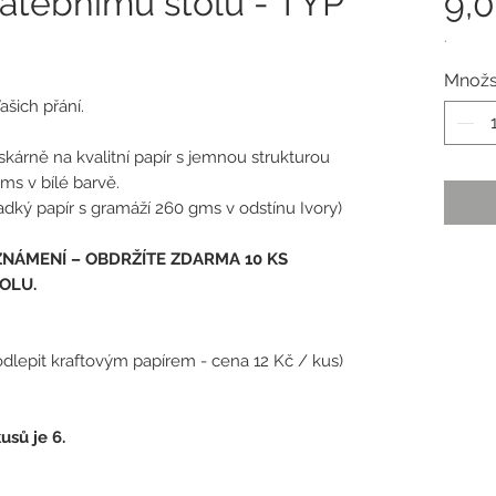
atebnímu stolu - TYP
9,
.
Množs
ašich přání.
tiskárně na kvalitní papír s jemnou strukturou
ms v bílé barvě.
hladký papír s gramáží 260 gms v odstínu Ivory)
ZNÁMENÍ – OBDRŽÍTE ZDARMA 10 KS
OLU.
dlepit kraftovým papírem - cena 12 Kč / kus)
sů je 6.