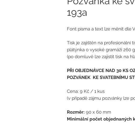
Pozvánka ke sv
193a
Font písma a text lze měnit dle V
Tisk je zajištěn na profesionální 
plátýnka o vysoké gramáži 260 g
(po domluvě lze zajistit tisk na 
PŘI OBJEDNÁVCE NAD 30 KS O
POZVÁNEK KE SVATEBNÍMU ST
Cena: 9 Kč / 1 kus
(
v případě zájmu pozvánky lze po
Rozměr:
90 x 60 mm
Minimální počet objednaných ku