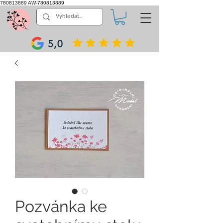
780813889
AW-780813889
5,0
Pozvánka ke