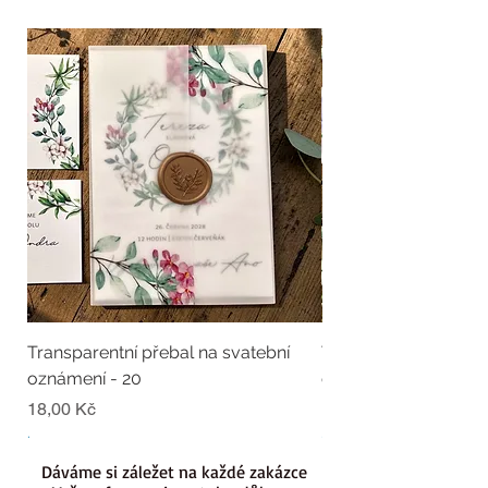
Transparentní přebal na svatební
Transparentní přebal
oznámení - 20
oznámení - 19
Cena
Cena
18,00 Kč
18,00 Kč
.
.
Dáváme si záležet na každé zakázce