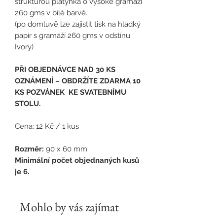
strukturou plátýnka o vysoké gramáži
260 gms v bílé barvě.
(po domluvě lze zajistit tisk na hladký
papír s gramáží 260 gms v odstínu
Ivory)
PŘI OBJEDNÁVCE NAD 30 KS
OZNÁMENÍ – OBDRŽÍTE ZDARMA 10
KS POZVÁNEK KE SVATEBNÍMU
STOLU.
Cena: 12 Kč / 1 kus
Rozměr:
90 x 60 mm
Minimální počet objednaných kusů
je 6.
Mohlo by vás zajímat