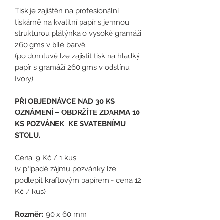
Tisk je zajištěn na profesionální
tiskárně na kvalitní papír s jemnou
strukturou plátýnka o vysoké gramáži
260 gms v bílé barvě.
(po domluvě lze zajistit tisk na hladký
papír s gramáží 260 gms v odstínu
Ivory)
PŘI OBJEDNÁVCE NAD 30 KS
OZNÁMENÍ – OBDRŽÍTE ZDARMA 10
KS POZVÁNEK KE SVATEBNÍMU
STOLU.
Cena: 9 Kč / 1 kus
(
v případě zájmu pozvánky lze
podlepit kraftovým papírem - cena 12
Kč / kus)
Rozměr:
90 x 60 mm