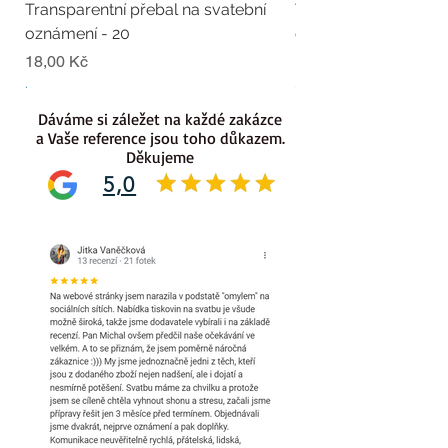
Transparentní přebal na svatební
Transparentní přebal
oznámení - 20
oznámení - 19
Cena
Cena
18,00 Kč
18,00 Kč
.
.
Dáváme si záležet na každé zakázce
a Vaše reference jsou toho důkazem.
Děkujeme
5,0