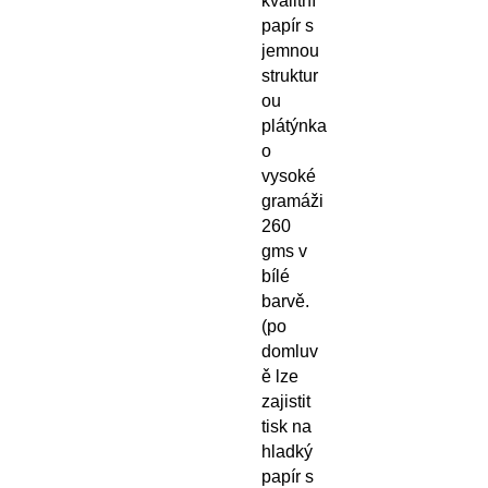
kvalitní
papír s
jemnou
struktur
ou
plátýnka
o
vysoké
gramáži
260
gms v
bílé
barvě.
(po
domluv
ě lze
zajistit
tisk na
hladký
papír s