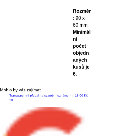
Rozměr
:
90 x
60 mm
Minimál
ní
počet
objedn
aných
kusů je
6.
Mohlo by vás zajímat
Cena
Transparentní přebal na svatební oznámení -
18,00 Kč
Transparentní přebal na svatební
20
19
.
.