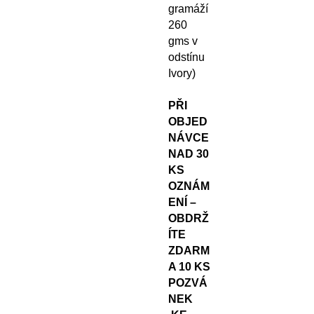
gramáží
260
gms v
odstínu
Ivory)
PŘI
OBJED
NÁVCE
NAD 30
KS
OZNÁM
ENÍ –
OBDRŽ
ÍTE
ZDARM
A 10 KS
POZVÁ
NEK