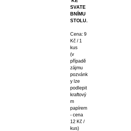
KE
SVATE
BNÍMU
STOLU.
Cena: 9
Kč / 1
kus
(
v
případě
zájmu
pozvánk
y lze
podlepit
kraftový
m
papírem
- cena
12 Kč /
kus)