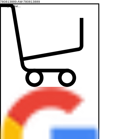
780813889
AW-780813889