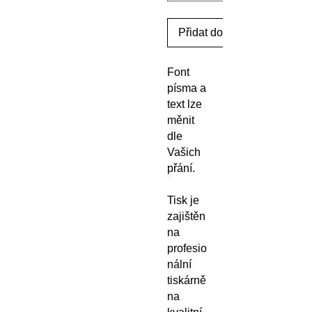
Přidat do košíku
Font
písma a
text lze
měnit
dle
Vašich
přání.
Tisk je
zajištěn
na
profesio
nální
tiskárně
na