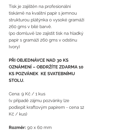
Tisk je zajištěn na profesionální
tiskárně na kvalitní papír s jemnou
strukturou plátýnka o vysoké gramáži
260 gms v bílé barvě.
(po domluvě lze zajistit tisk na hladký
papír s gramáží 260 gms v odstínu
Ivory)
PŘI OBJEDNÁVCE NAD 30 KS
OZNÁMENÍ – OBDRŽÍTE ZDARMA 10
KS POZVÁNEK KE SVATEBNÍMU
STOLU.
Cena: 9 Kč / 1 kus
(
v případě zájmu pozvánky lze
podlepit kraftovým papírem - cena 12
Kč / kus)
Rozměr:
90 x 60 mm