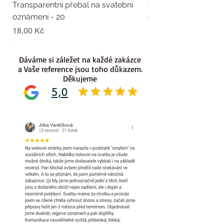
Transparentní přebal na svatební
Transparentní přebal
oznámení - 20
oznámení - 19
Cena
Cena
18,00 Kč
18,00 Kč
.
.
Dáváme si záležet na každé zakázce
a Vaše reference jsou toho důkazem.
Děkujeme
5,0