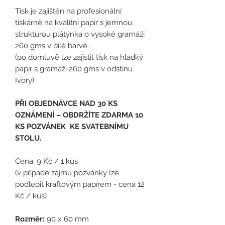
Tisk je zajištěn na profesionální
tiskárně na kvalitní papír s jemnou
strukturou plátýnka o vysoké gramáži
260 gms v bílé barvě.
(po domluvě lze zajistit tisk na hladký
papír s gramáží 260 gms v odstínu
Ivory)
PŘI OBJEDNÁVCE NAD 30 KS
OZNÁMENÍ – OBDRŽÍTE ZDARMA 10
KS POZVÁNEK KE SVATEBNÍMU
STOLU.
Cena: 9 Kč / 1 kus
(
v případě zájmu pozvánky lze
podlepit kraftovým papírem - cena 12
Kč / kus)
Rozměr:
90 x 60 mm