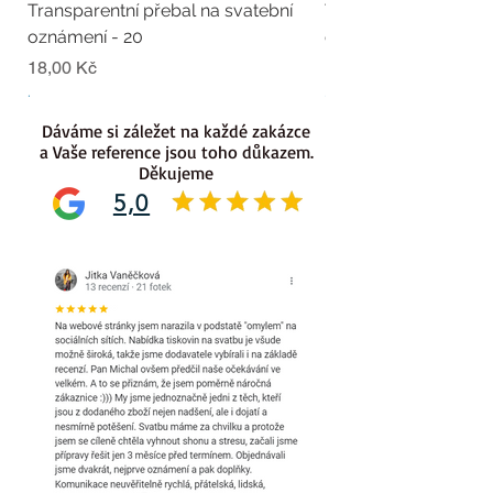
Transparentní přebal na svatební
Transparentní přebal
oznámení - 20
oznámení - 19
Cena
Cena
18,00 Kč
18,00 Kč
.
.
Dáváme si záležet na každé zakázce
a Vaše reference jsou toho důkazem.
Děkujeme
5,0