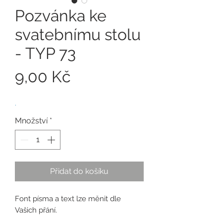
Pozvánka ke
svatebnímu stolu
- TYP 73
Cena
9,00 Kč
.
Množství
*
Přidat do košíku
Font písma a text lze měnit dle
Vašich přání.