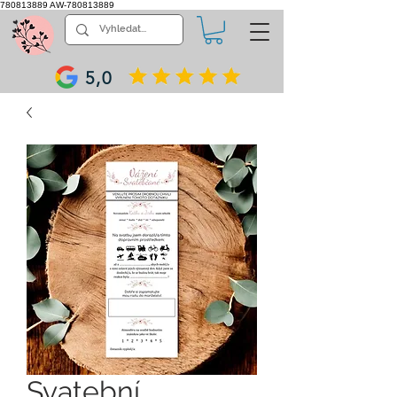
780813889
AW-780813889
5,0
Svatební