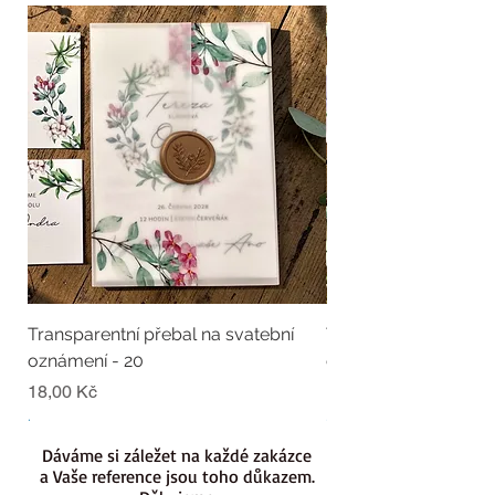
Transparentní přebal na svatební
Transparentní přebal
oznámení - 20
oznámení - 19
Cena
Cena
18,00 Kč
18,00 Kč
.
.
Dáváme si záležet na každé zakázce
a Vaše reference jsou toho důkazem.