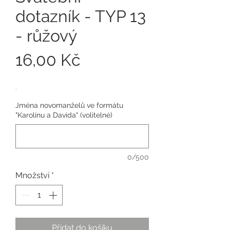
dotazník - TYP 13
- růžový
Cena
16,00 Kč
.
Jména novomanželů ve formátu
"Karolínu a Davida" (volitelné)
0/500
Množství
*
Přidat do košíku