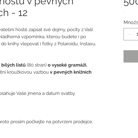
 hostů v pevných
50
h - 12
.
Množs
tební hosté zapsat své dojmy, pocity z Vaší
. Nádherná vzpomínka, kterou budete i po
do knihy vlepovat i fotky z Polaroidu, Instaxu,
 bílých listů
(80 stran)
o vysoké gramáži.
alitní kroužkovou vazbou
v pevných knižních
obsahuje Vaše jména a datum svatby.
roto prosím počkejte na potvrzení prodejce.