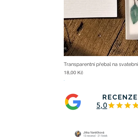
Transparentní přebal na svatebn
Cena
18,00 Kč
.
RECENZE
5,0