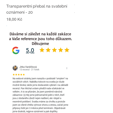
Transparentní přebal na svatební
Transparentní přebal
oznámení - 20
oznámení - 19
Cena
Cena
18,00 Kč
18,00 Kč
.
.
Dáváme si záležet na každé zakázce
a Vaše reference jsou toho důkazem.
Děkujeme
5,0