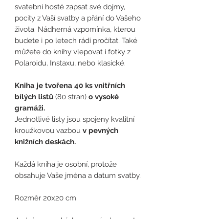
svatební hosté zapsat své dojmy,
pocity z Vaší svatby a přání do Vašeho
života. Nádherná vzpomínka, kterou
budete i po letech rádi pročítat. Také
můžete do knihy vlepovat i fotky z
Polaroidu, Instaxu, nebo klasické.
Kniha je tvořena 40 ks vnitřních
bílých listů
(80 stran)
o vysoké
gramáži.
Jednotlivé listy jsou spojeny kvalitní
kroužkovou vazbou
v pevných
knižních deskách.
Každá kniha je osobní, protože
obsahuje Vaše jména a datum svatby.
Rozměr 20x20 cm.