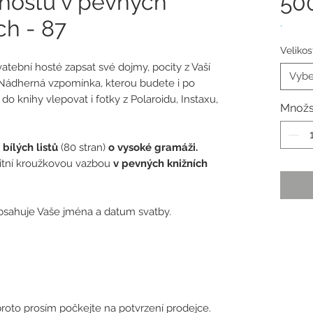
 hostů v pevných
50
ch - 87
.
Velikos
tební hosté zapsat své dojmy, pocity z Vaší
Vybe
. Nádherná vzpomínka, kterou budete i po
do knihy vlepovat i fotky z Polaroidu, Instaxu,
Množs
 bílých listů
(80 stran)
o vysoké gramáži.
alitní kroužkovou vazbou
v pevných knižních
obsahuje Vaše jména a datum svatby.
roto prosím počkejte na potvrzení prodejce.