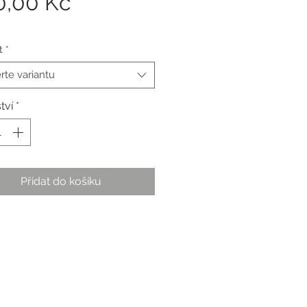
Cena
0,00 Kč
t
*
rte variantu
tví
*
Přidat do košíku