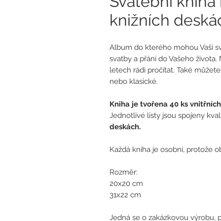
Svatební kniha
knižních deská
Album do kterého mohou Vaši sva
svatby a přání do Vašeho života
letech rádi pročítat. Také můžete 
nebo klasické.
Kniha je tvořena 40 ks vnitřních
Jednotlivé listy jsou spojeny kv
deskách.
Každá kniha je osobní, protože 
Rozměr:
20x20 cm
31x22 cm
Jedná se o zakázkovou výrobu, p