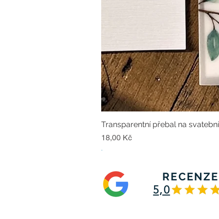
Transparentní přebal na svatebn
Cena
18,00 Kč
.
RECENZE
5,0