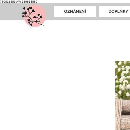
780813889
AW-780813889
OZNÁMENÍ
DOPLŇKY