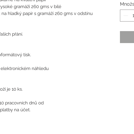
Množs
vysoké gramáži 260 gms v bílé
sk na hladký papír s gramáží 260 gms v odstínu
ašich přání.
koformátový tisk.
 elektronickém náhledu
í je 10 ks.
 10 pracovních dnů od
platby na účet.