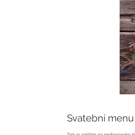
Svatební menu
Tisk je zajištěn na profesionální t