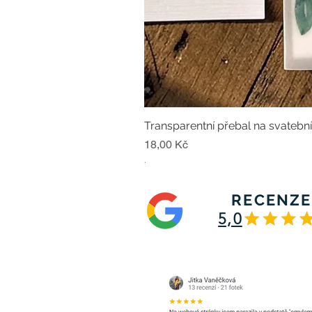
Transparentní přebal na svatebn
Cena
18,00 Kč
.
RECENZE
5,0