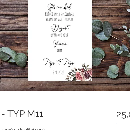
 - TYP M11
25
.
iskárně na kvalitní papír