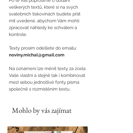
Po té Vás poprosíme o dodání
veškerých textů, které si na svých
svatebních tiskovinách budete přát
mít uvedené, abychom Vám mohli
zpracovat náhledy ke schválení a
kontrole.
Texty prosím odešlete do emailu:
noviny.michal@gmail.com
Na oznámení lze měnit texty za zcela
Vaše vlastní a stejně tak i kombinovat
mezi sebou jednotlivé fonty písma
společně s rozmístěním textu.
Mohlo by vás zajímat