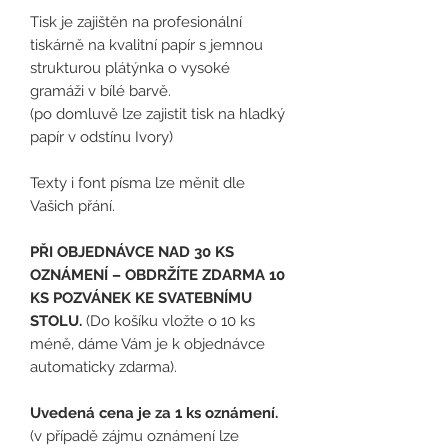
Tisk je zajištěn na profesionální
tiskárně na kvalitní papír s jemnou
strukturou plátýnka o vysoké
gramáži v bílé barvě.
(po domluvě lze zajistit tisk na hladký
papír v odstínu Ivory)
Texty i font písma lze měnit dle
Vašich přání.
PŘI OBJEDNÁVCE NAD 30 KS
OZNÁMENÍ – OBDRŽÍTE ZDARMA 10
KS POZVÁNEK KE SVATEBNÍMU
STOLU.
(Do košíku vložte o 10 ks
méně, dáme Vám je k objednávce
automaticky zdarma).
Uvedená cena je za 1 ks oznámení.
(v případě zájmu oznámení lze