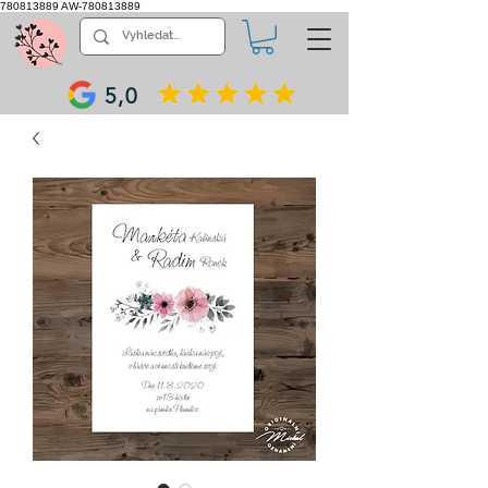
780813889
AW-780813889
5,0