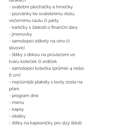
- svatební plecháčky a hrnečky
- pozvánky ke svatebnímu stolu,
večernímu rautu či párty
- kartičky s žádostí o finanční dary
- jmenovky
- samolepící etikety na víno či
slivovici
- štítky s dírkou na provlečení ve
tvaru koleček či srdíček
- samolepící kolečka (průměr 4 nebo
6 cm)
- nejrůznější plakáty s texty zcela na
přání
- program dne
- menu
- kapsy
- obálky
- štítky na kapesníčky pro slzy štěstí