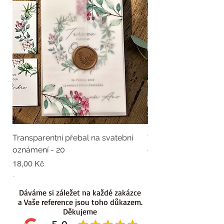
Transparentní přebal na svatební
Transparentní přebal
oznámení - 20
oznámení - 19
Cena
Cena
18,00 Kč
18,00 Kč
.
.
Dáváme si záležet na každé zakázce
a Vaše reference jsou toho důkazem.
Děkujeme