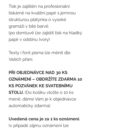
Tisk je zajištěn na profesionální
tiskárně na kvalitní papír s jemnou
strukturou plátýnka o vysoké
gramáži v bílé barvě.
(po domluvě lze zajistit tisk na hladký
papír v odstínu Ivory)
Texty i font písma lze měnit dle
Vašich přání.
PŘI OBJEDNÁVCE NAD 30 KS
OZNÁMENÍ – OBDRŽÍTE ZDARMA 10
KS POZVÁNEK KE SVATEBNÍMU
STOLU.
(Do košíku vložte o 10 ks
méně, dáme Vám je k objednávce
automaticky zdarma).
Uvedená cena je za 1 ks oznámení.
(v případě zájmu oznámení lze