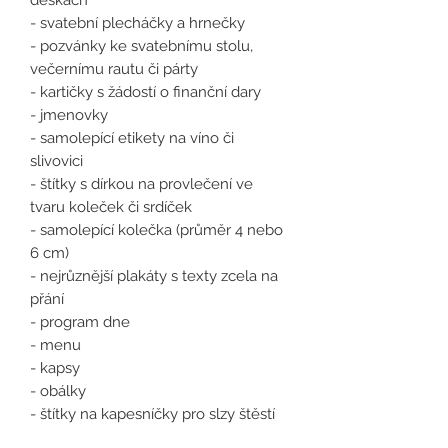
- svatební plecháčky a hrnečky
- pozvánky ke svatebnímu stolu,
večernímu rautu či párty
- kartičky s žádostí o finanční dary
- jmenovky
- samolepící etikety na víno či
slivovici
- štítky s dírkou na provlečení ve
tvaru koleček či srdíček
- samolepící kolečka (průměr 4 nebo
6 cm)
- nejrůznější plakáty s texty zcela na
přání
- program dne
- menu
- kapsy
- obálky
- štítky na kapesníčky pro slzy štěstí