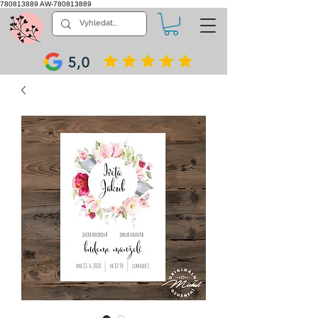
780813889
AW-780813889
5,0