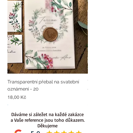
Transparentní přebal na svatební
Transparentní přebal
oznámení - 20
oznámení - 19
Cena
Cena
18,00 Kč
18,00 Kč
.
.
Dáváme si záležet na každé zakázce
a Vaše reference jsou toho důkazem.
Děkujeme