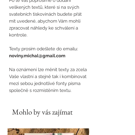
Po té Vás poprosíme o dodání
veškerých textů, které si na svých
svatebních tiskovinách budete přát
mít uvedené, abychom Vám mohli
zpracovat náhledy ke schválení a
kontrole.
Texty prosím odešlete do emailu:
noviny.michal@gmail.com
Na oznámení lze měnit texty za zcela
Vaše vlastní a stejně tak i kombinovat
mezi sebou jednotlivé fonty písma
společně s rozmístěním textu.
Mohlo by vás zajímat