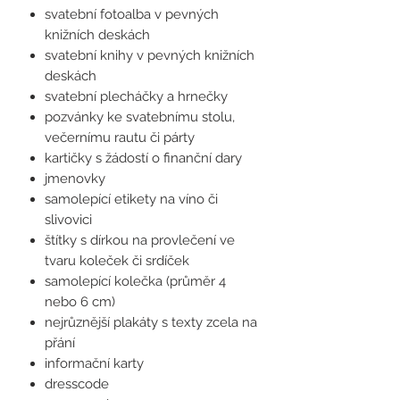
svatební fotoalba v pevných
knižních deskách
svatební knihy v pevných knižních
deskách
svatební plecháčky a hrnečky
pozvánky ke svatebnímu stolu,
večernímu rautu či párty
kartičky s žádostí o finanční dary
jmenovky
samolepící etikety na víno či
slivovici
štítky s dírkou na provlečení ve
tvaru koleček či srdíček
samolepící kolečka (průměr 4
nebo 6 cm)
nejrůznější plakáty s texty zcela na
přání
informační karty
dresscode