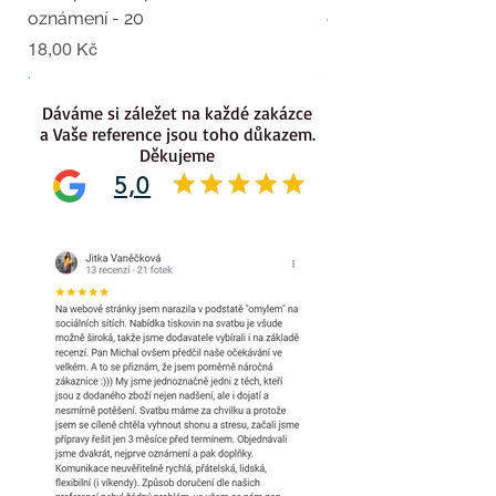
oznámení - 20
oznámení - 19
Cena
Cena
18,00 Kč
18,00 Kč
.
.
Dáváme si záležet na každé zakázce
a Vaše reference jsou toho důkazem.
Děkujeme
5,0