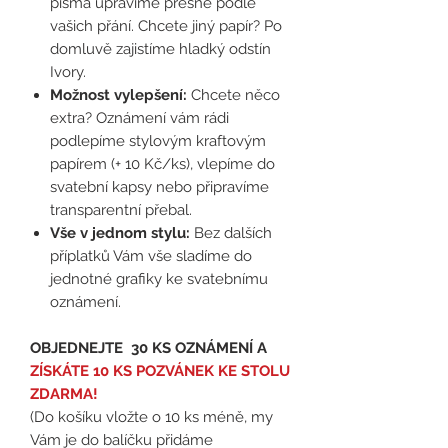
písma upravíme přesně podle
vašich přání. Chcete jiný papír? Po
domluvě zajistíme hladký odstín
Ivory.
Možnost vylepšení:
Chcete něco
extra? Oznámení vám rádi
podlepíme stylovým kraftovým
papírem (+ 10 Kč/ks), vlepíme do
svatební kapsy nebo připravíme
transparentní přebal.
Vše v jednom stylu:
Bez dalších
příplatků Vám vše sladíme do
jednotné grafiky ke svatebnímu
oznámení.
OBJEDNEJTE 30 KS OZNÁMENÍ A
ZÍSKÁTE 10 KS POZVÁNEK KE STOLU
ZDARMA!
(Do košíku vložte o 10 ks méně, my
Vám je do balíčku přidáme