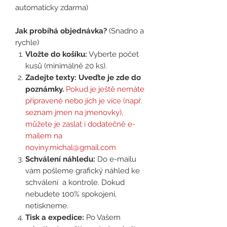
automaticky zdarma)
Jak probíhá objednávka?
(Snadno a
rychle)
Vložte do košíku:
Vyberte počet
kusů (minimálně 20 ks).
Zadejte texty:
Uveďte je zde do
poznámky.
Pokud je ještě nemáte
připravené nebo jich je více (např.
seznam jmen na jmenovky),
můžete je zaslat i dodatečně e-
mailem na
noviny.michal@gmail.com
Schválení náhledu:
Do e-mailu
vám pošleme grafický náhled ke
schválení a kontrole. Dokud
nebudete 100% spokojeni,
netiskneme.
Tisk a expedice:
Po Vašem