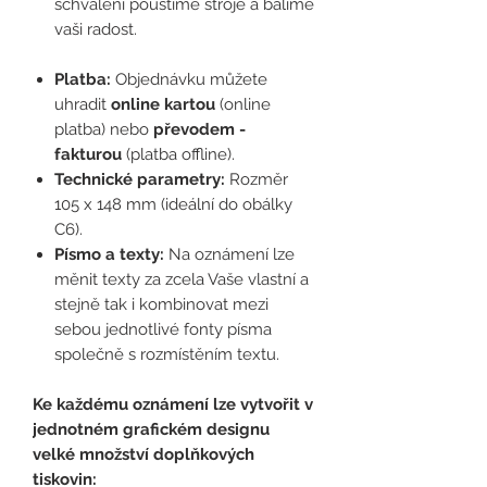
schválení pouštíme stroje a balíme
vaši radost.
Platba:
Objednávku můžete
uhradit
online kartou
(online
platba)
nebo
převodem -
fakturou
(platba offline).
Technické parametry:
Rozměr
105 x 148 mm (ideální do obálky
C6).
Písmo a texty:
Na oznámení lze
měnit texty za zcela Vaše vlastní a
stejně tak i kombinovat mezi
sebou jednotlivé fonty písma
společně s rozmístěním textu.
Ke každému oznámení lze vytvořit v
jednotném grafickém designu
velké množství doplňkových
tiskovin: