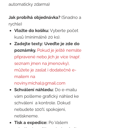
automaticky zdarma)
Jak probíhá objednávka?
(Snadno a
rychle)
Vložte do košíku:
Vyberte počet
kusů (minimálně 20 ks).
Zadejte texty:
Uveďte je zde do
poznámky.
Pokud je ještě nemáte
připravené nebo jich je více (např.
seznam jmen na jmenovky),
můžete je zaslat i dodatečně e-
mailem na
noviny.michal@gmail.com
Schválení náhledu:
Do e-mailu
vám pošleme grafický náhled ke
schválení a kontrole. Dokud
nebudete 100% spokojeni,
netiskneme.
Tisk a expedice:
Po Vašem