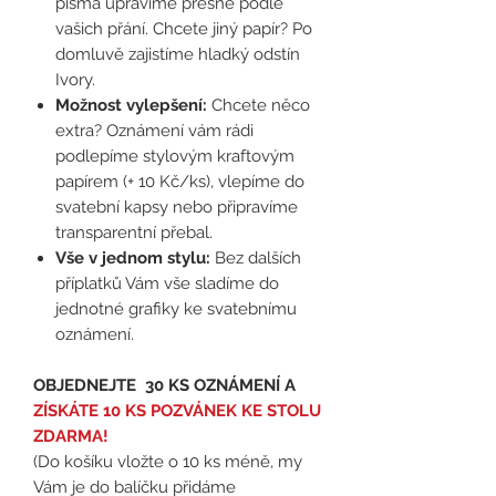
písma upravíme přesně podle
vašich přání. Chcete jiný papír? Po
domluvě zajistíme hladký odstín
Ivory.
Možnost vylepšení:
Chcete něco
extra? Oznámení vám rádi
podlepíme stylovým kraftovým
papírem (+ 10 Kč/ks), vlepíme do
svatební kapsy nebo připravíme
transparentní přebal.
Vše v jednom stylu:
Bez dalších
příplatků Vám vše sladíme do
jednotné grafiky ke svatebnímu
oznámení.
OBJEDNEJTE 30 KS OZNÁMENÍ A
ZÍSKÁTE 10 KS POZVÁNEK KE STOLU
ZDARMA!
(Do košíku vložte o 10 ks méně, my
Vám je do balíčku přidáme