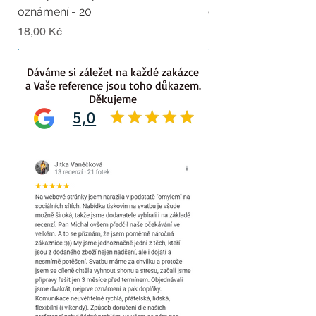
oznámení - 20
oznámení - 19
Cena
Cena
18,00 Kč
18,00 Kč
.
.
Dáváme si záležet na každé zakázce
a Vaše reference jsou toho důkazem.
Děkujeme
5,0