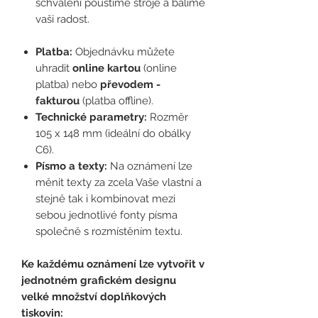
schválení pouštíme stroje a balíme
vaši radost.
Platba:
Objednávku můžete
uhradit
online kartou
(online
platba)
nebo
převodem -
fakturou
(platba offline).
Technické parametry:
Rozměr
105 x 148 mm (ideální do obálky
C6).
Písmo a texty:
Na oznámení lze
měnit texty za zcela Vaše vlastní a
stejně tak i kombinovat mezi
sebou jednotlivé fonty písma
společně s rozmístěním textu.
Ke každému oznámení lze vytvořit v
jednotném grafickém designu
velké množství doplňkových
tiskovin: