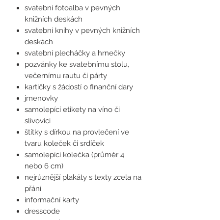
svatební fotoalba v pevných
knižních deskách
svatební knihy v pevných knižních
deskách
svatební plecháčky a hrnečky
pozvánky ke svatebnímu stolu,
večernímu rautu či párty
kartičky s žádostí o finanční dary
jmenovky
samolepící etikety na víno či
slivovici
štítky s dírkou na provlečení ve
tvaru koleček či srdíček
samolepící kolečka (průměr 4
nebo 6 cm)
nejrůznější plakáty s texty zcela na
přání
informační karty
dresscode