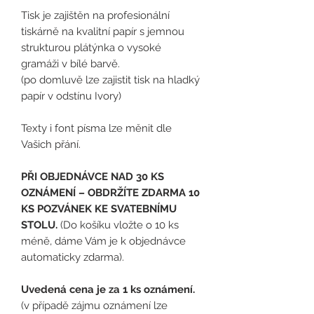
Tisk je zajištěn na profesionální
tiskárně na kvalitní papír s jemnou
strukturou plátýnka o vysoké
gramáži v bílé barvě.
(po domluvě lze zajistit tisk na hladký
papír v odstínu Ivory)
Texty i font písma lze měnit dle
Vašich přání.
PŘI OBJEDNÁVCE NAD 30 KS
OZNÁMENÍ – OBDRŽÍTE ZDARMA 10
KS POZVÁNEK KE SVATEBNÍMU
STOLU.
(Do košíku vložte o 10 ks
méně, dáme Vám je k objednávce
automaticky zdarma).
Uvedená cena je za 1 ks oznámení.
(v případě zájmu oznámení lze