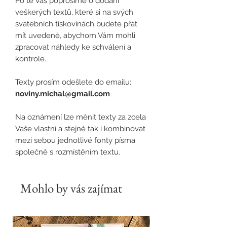
Po té Vás poprosíme o dodání
veškerých textů, které si na svých
svatebních tiskovinách budete přát
mít uvedené, abychom Vám mohli
zpracovat náhledy ke schválení a
kontrole.
Texty prosím odešlete do emailu:
noviny.michal@gmail.com
Na oznámení lze měnit texty za zcela
Vaše vlastní a stejně tak i kombinovat
mezi sebou jednotlivé fonty písma
společně s rozmístěním textu.
Mohlo by vás zajímat