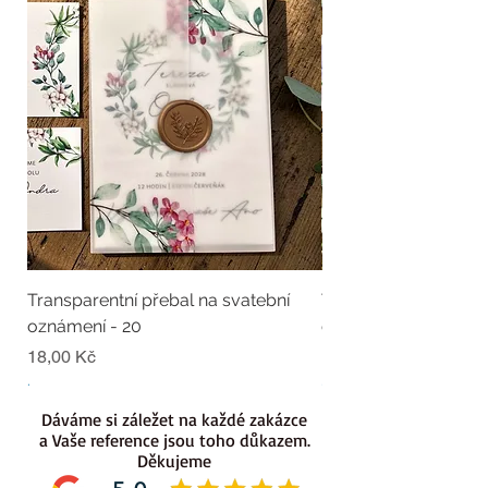
Transparentní přebal na svatební
Transparentní přebal
oznámení - 20
oznámení - 19
Cena
Cena
18,00 Kč
18,00 Kč
.
.
Dáváme si záležet na každé zakázce
a Vaše reference jsou toho důkazem.
Děkujeme