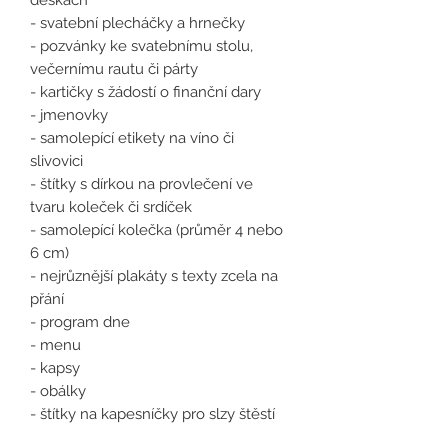
- svatební plecháčky a hrnečky
- pozvánky ke svatebnímu stolu,
večernímu rautu či párty
- kartičky s žádostí o finanční dary
- jmenovky
- samolepící etikety na víno či
slivovici
- štítky s dírkou na provlečení ve
tvaru koleček či srdíček
- samolepící kolečka (průměr 4 nebo
6 cm)
- nejrůznější plakáty s texty zcela na
přání
- program dne
- menu
- kapsy
- obálky
- štítky na kapesníčky pro slzy štěstí