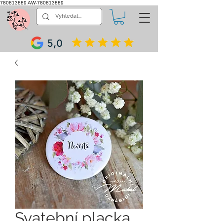
780813889
AW-780813889
5,0
Svatební placka