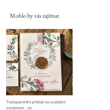
Mohlo by vás zajímat
Transparentní přebal na svatební
Transparentní přebal
oznámení - 20
oznámení - 19