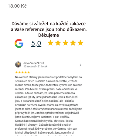
Cena
Cena
18,00 Kč
18,00 Kč
.
.
Dáváme si záležet na každé zakázce
a Vaše reference jsou toho důkazem.
Děkujeme
5,0