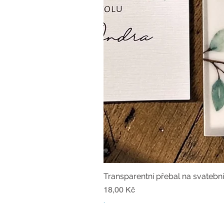
Transparentní přebal na svatebn
Cena
18,00 Kč
.