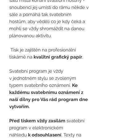
sálu místa konání svatební hostiny -
snoubenci jej umístí do rámu někde v
sále a pomáhá tak svatebním
hostům, aby věděli co je kdy čeká a
mohli se vždy shromáždit na danou
plánovanou aktivitu.
Tisk je zajištěn na profesionální
tiskárně na
kvalitní grafický papír
.
Svatební program je vždy
v jednotném stylu se zvoleným
typem svatebního oznámení.
Ke
každému svatebnímu oznámení z
naší dílny pro Vás rád program dne
vytvořím.
Před tiskem vždy zasílám
svatební
program v elektronickém
náhledu
k odsouhlasení
. Texty na