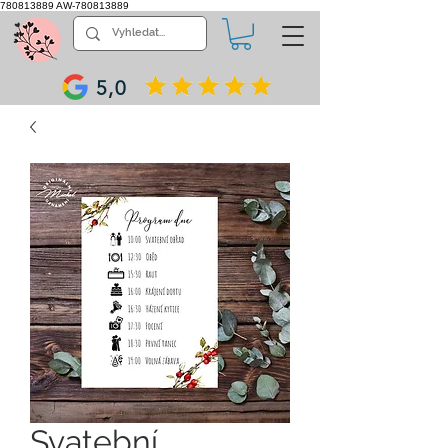
780813889
AW-780813889
5,0
Svatební