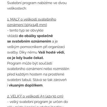
Svatební program nabízíme ve dvou
velikostech:
1. MALÝ o velikosti svatebního
oznámení (105x148 mm)
- tento typ se obvykle
vkládá
do obálky společně
se svatebním oznámením
a je
velkým pomocníkem při organizaci
svatby. Díky němu
Vaši hosté vědí,
co je kdy bude čekat.
Program může být součástí
svatebního oznámení nebo rozmístěn
před každým hostem na prostřené
svatební tabuli. Stává se tak zároveň
i
vkusným doplňkem
.
2. VELKÝ o velikosti A3 (42x30 cm)
- velký svatební program je určen do