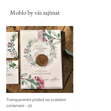
Mohlo by vás zajímat
Transparentní přebal na svatební
Transparentní přebal
oznámení - 20
oznámení - 19