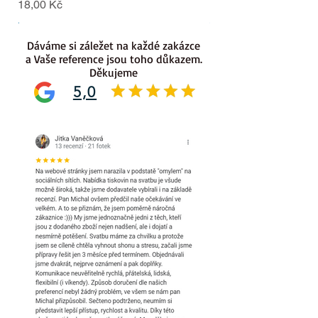
Cena
Cena
18,00 Kč
18,00 Kč
.
.
Dáváme si záležet na každé zakázce
a Vaše reference jsou toho důkazem.
Děkujeme
5,0