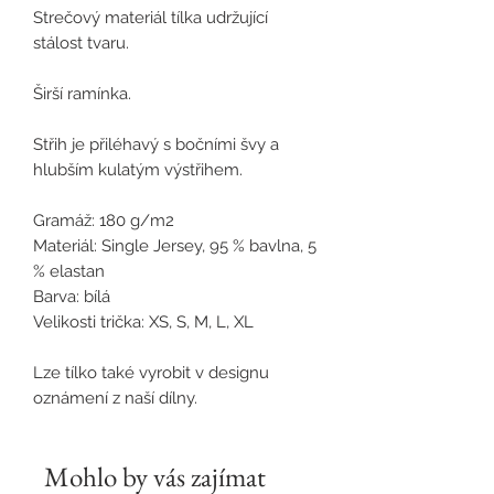
Strečový materiál tílka udržující
stálost tvaru.
Širší ramínka.
Střih je přiléhavý s bočními švy a
hlubším kulatým výstřihem.
Gramáž: 180 g/m2
Materiál: Single Jersey, 95 % bavlna, 5
% elastan
Barva: bílá
Velikosti trička: XS, S, M, L, XL
Lze tílko také vyrobit v designu
oznámení z naší dílny.
Mohlo by vás zajímat