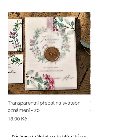
Transparentní přebal na svatební
Transparentní přebal
oznámení - 20
oznámení - 19
Cena
Cena
18,00 Kč
18,00 Kč
.
.
Dáváme si záležet na každé zakázce