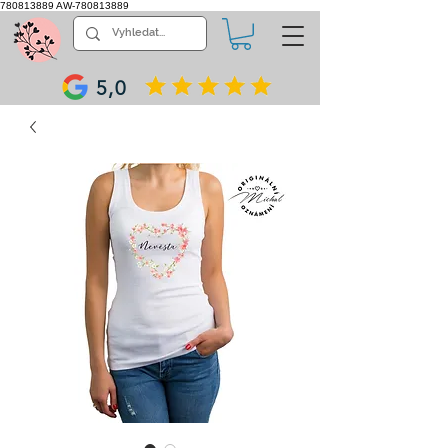
780813889
AW-780813889
5,0