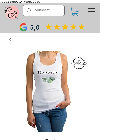
780813889
AW-780813889
5,0