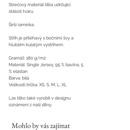
Strečový materiál tílka udržující
stálost tvaru.
Širší ramínka.
Střih je přiléhavý s bočními švy a
hlubším kulatým výstřihem.
Gramáž: 180 g/m2
Materiál: Single Jersey, 95 % bavlna, 5
% elastan
Barva: bílá
Velikosti trička: XS, S, M, L, XL
Lze tílko také vyrobit v designu
oznámení z naší dílny.
Mohlo by vás zajímat