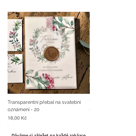
Transparentní přebal na svatební
Transparentní přebal
oznámení - 20
oznámení - 19
Cena
Cena
18,00 Kč
18,00 Kč
.
.
Dáváme si záležet na každé zakázce