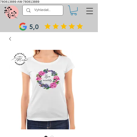
780813889
AW-780813889
5,0