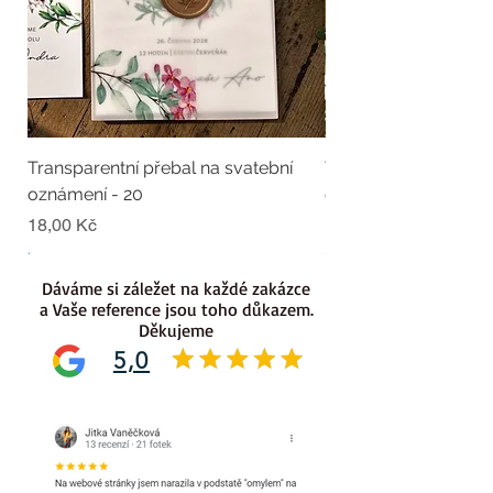
Transparentní přebal na svatební
Transparentní přebal
oznámení - 20
oznámení - 19
Cena
Cena
18,00 Kč
18,00 Kč
.
.
Dáváme si záležet na každé zakázce
a Vaše reference jsou toho důkazem.
Děkujeme
5,0