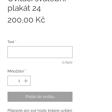
plakát 24
Cena
200,00 Kč
.
Text
*
0/500
Množství
*
Přidat do košíku
Připravte pro své hosty krásné uvítání,