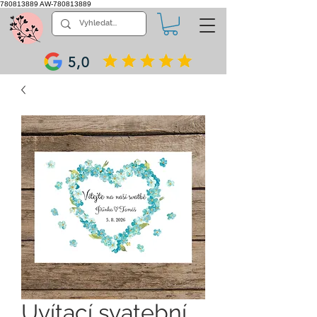
780813889
AW-780813889
5,0
Uvítací svatební