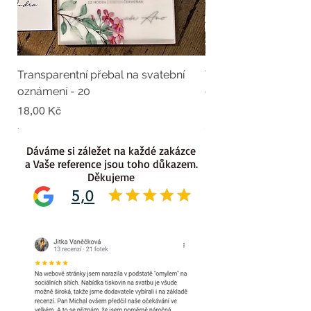
Transparentní přebal na svatební
Transparentní přebal
oznámení - 20
oznámení - 19
Cena
Cena
18,00 Kč
18,00 Kč
.
.
Dáváme si záležet na každé zakázce
a Vaše reference jsou toho důkazem.
Děkujeme
5,0