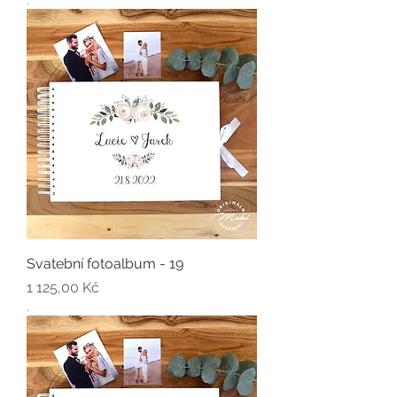
Svatební fotoalbum - 19
Cena
1 125,00 Kč
.