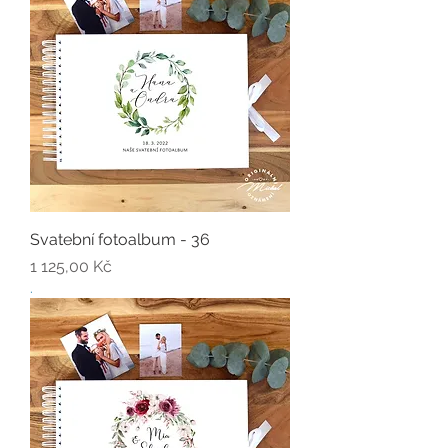
Svatební fotoalbum - 36
Cena
1 125,00 Kč
.