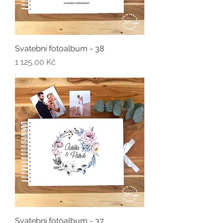
Svatební fotoalbum - 38
Cena
1 125,00 Kč
.
Svatební fotoalbum - 37