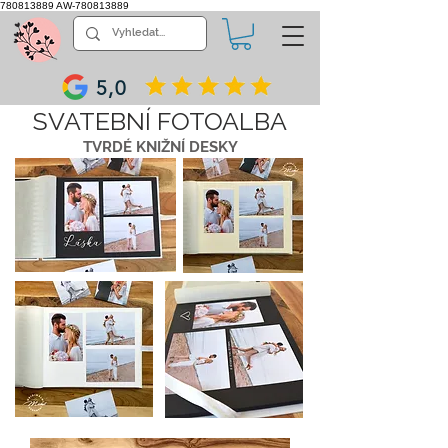
780813889
AW-780813889
5,0
SVATEBNÍ FOTOALBA
TVRDÉ KNIŽNÍ DESKY