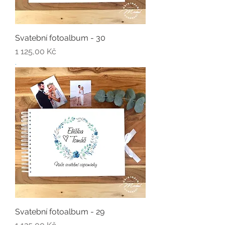
Svatební fotoalbum - 30
Cena
1 125,00 Kč
.
Svatební fotoalbum - 29
Cena