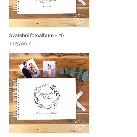
Svatební fotoalbum - 26
Cena
1 125,00 Kč
.