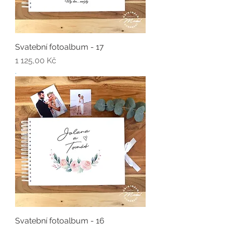
Svatební fotoalbum - 17
Cena
1 125,00 Kč
.
Svatební fotoalbum - 16