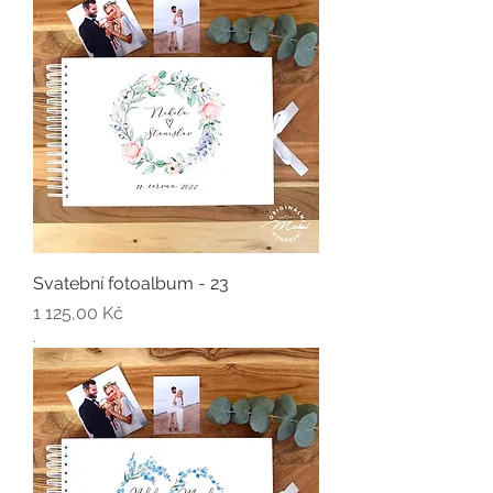
Svatební fotoalbum - 23
Cena
1 125,00 Kč
.