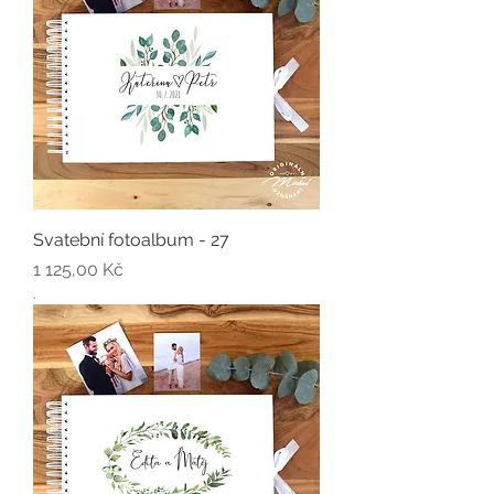
Svatební fotoalbum - 27
Cena
1 125,00 Kč
.