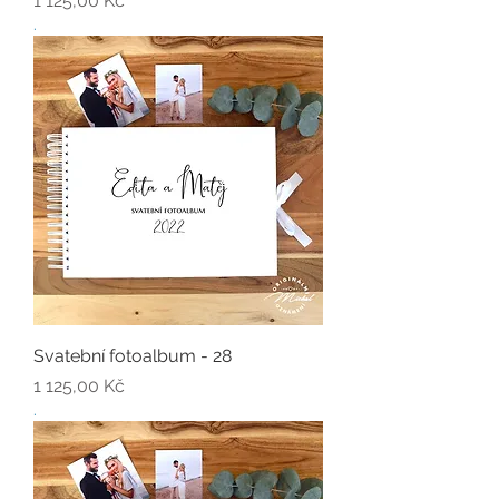
1 125,00 Kč
.
Svatební fotoalbum - 28
Cena
1 125,00 Kč
.