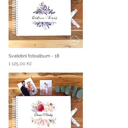
Svatební fotoalbum - 18
Cena
1 125,00 Kč
.