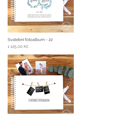
Svatební fotoalbum - 22
Cena
1 125,00 Kč
.