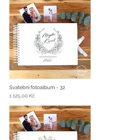
Svatební fotoalbum - 32
Cena
1 125,00 Kč
.