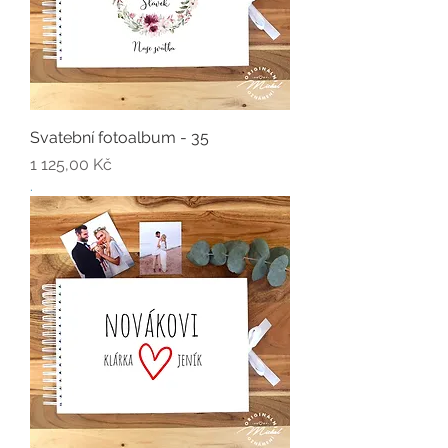
Svatební fotoalbum - 35
Cena
1 125,00 Kč
.