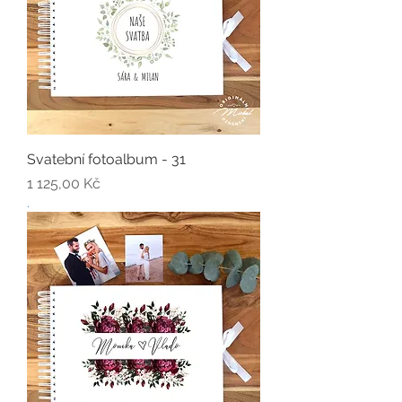
Svatební fotoalbum - 31
Cena
1 125,00 Kč
.