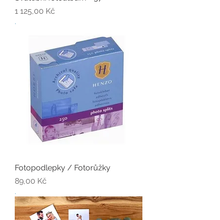
Cena
1 125,00 Kč
.
Fotopodlepky / Fotorůžky
Cena
89,00 Kč
.