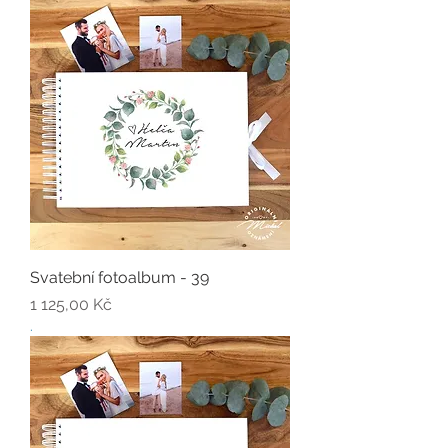
Svatební fotoalbum - 39
Cena
1 125,00 Kč
.