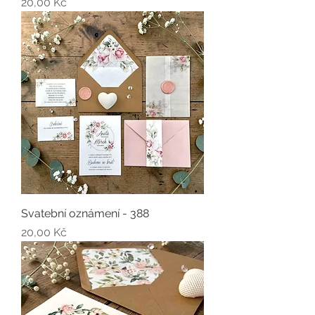
Cena
20,00 Kč
Svatební oznámení - 388
Cena
20,00 Kč