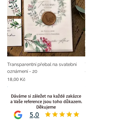
Transparentní přebal na svatební
Transparentní přebal
oznámení - 20
oznámení - 19
Cena
Cena
18,00 Kč
18,00 Kč
.
.
Dáváme si záležet na každé zakázce
a Vaše reference jsou toho důkazem.
Děkujeme
5,0