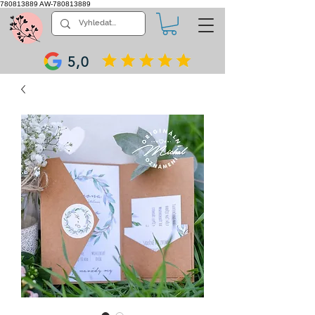
780813889
AW-780813889
5,0