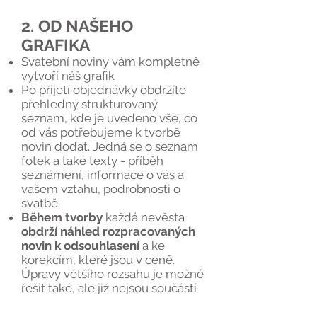
2. OD NAŠEHO
GRAFIKA
Svatební noviny vám kompletně
vytvoří náš grafik
Po přijetí objednávky obdržíte
přehledný strukturovaný
seznam, kde je uvedeno vše, co
od vás potřebujeme k tvorbě
novin dodat. Jedná se o seznam
fotek a také texty - příběh
seznámení, informace o vás a
vašem vztahu, podrobnosti o
svatbě.
Během tvorby
každá nevěsta
obdrží náhled rozpracovaných
novin k odsouhlasení
a ke
korekcím, které jsou v ceně.
Úpravy většího rozsahu je možné
řešit také, ale již nejsou součástí
této ceny.
Noviny obdržíte v PDF souboru.